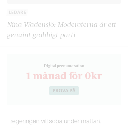
LEDARE
Nina Wadensjö: Moderaterna är ett
genuint grabbigt parti
D
igital prenumeration
1 månad för 0kr
PROVA PÅ