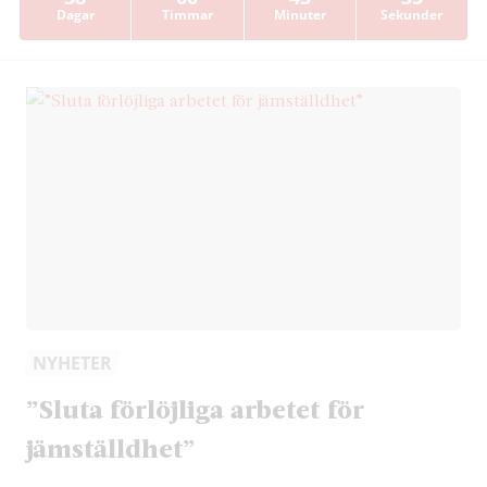
Dagar
Timmar
Minuter
Sekunder
NYHETER
”Sluta förlöjliga arbetet för
jämställdhet”