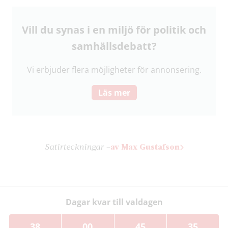
Vill du synas i en miljö för politik och
samhälls­debatt?
Vi erbjuder flera möjligheter för annonsering.
Läs mer
Satir­teckningar –
av Max Gustafson
Dagar kvar till valdagen
38
00
45
34