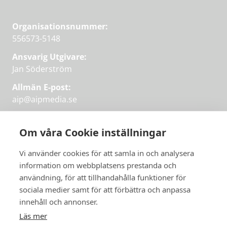
Organisationsnummer:
556573-5148
Ansvarig Utgivare:
Jan Söderström
Allmän E-post:
aip@aipmedia.se
Kundtjänst:
aip@flowyinfo.se
eller 08-1210 60 40.
Om våra Cookie inställningar
Instagram
LinkedIn
Twitter
Facebook
Vi använder cookies för att samla in och analysera
information om webbplatsens prestanda och
användning, för att tillhandahålla funktioner för
Få veckans bästa
sociala medier samt för att förbättra och anpassa
Få veckans bästa
innehåll och annonser.
artiklar i mejlen
artiklar på mejlen
Läs mer