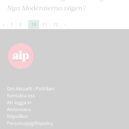
Nya Moderaterna vägen?
Sidnumrering
‹
1
2
…
10
11
12
›
för
inlägg
Om Aktuellt i Politiken
Kontakta oss
Att logga in
Annonsera
Köpvillkor
Personuppgiftspolicy