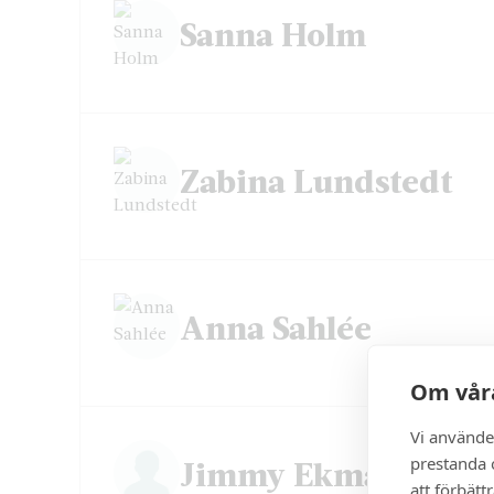
Sanna Holm
Zabina Lundstedt
Anna Sahlée
Om våra
Vi använde
prestanda o
Jimmy Ekman
att förbätt