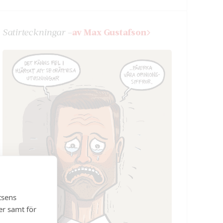
Satir­teckningar –
av Max Gustafson
tsens
er samt för