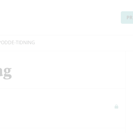
PR
PODD
E-TIDNING
ag