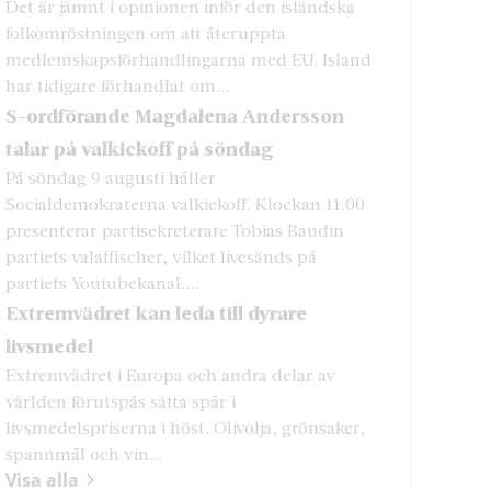
Det är jämnt i opinionen inför den isländska
folkomröstningen om att återuppta
medlemskapsförhandlingarna med EU. Island
har tidigare förhandlat om...
S-ordförande Magdalena Andersson
talar på valkickoff på söndag
På söndag 9 augusti håller
Socialdemokraterna valkickoff. Klockan 11.00
presenterar partisekreterare Tobias Baudin
partiets valaffischer, vilket livesänds på
partiets Youtubekanal....
Extremvädret kan leda till dyrare
livsmedel
Extremvädret i Europa och andra delar av
världen förutspås sätta spår i
livsmedelspriserna i höst. Olivolja, grönsaker,
spannmål och vin...
Visa alla