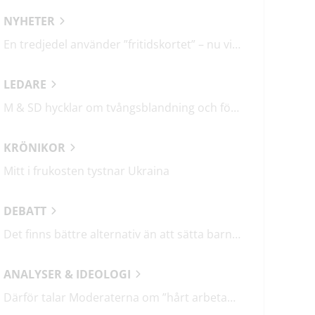
NYHETER
En tredjedel använder ”fritidskortet” – nu vill regeringen utveckla det
LEDARE
M & SD hycklar om tvångsblandning och förvärrar segregationen
KRÖNIKOR
Mitt i frukosten tystnar Ukraina
DEBATT
Det finns bättre alternativ än att sätta barn i fängelse
ANALYSER & IDEOLOGI
Därför talar Moderaterna om ”hårt arbetande människor”