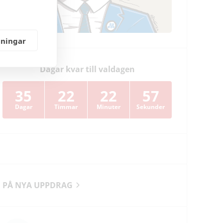
lningar
Dagar kvar till valdagen
35
22
22
56
Dagar
Timmar
Minuter
Sekunder
PÅ NYA UPPDRAG