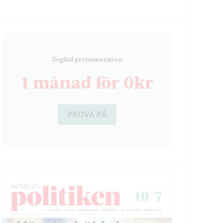
D
igital prenumeration
1 månad för 0kr
PROVA PÅ