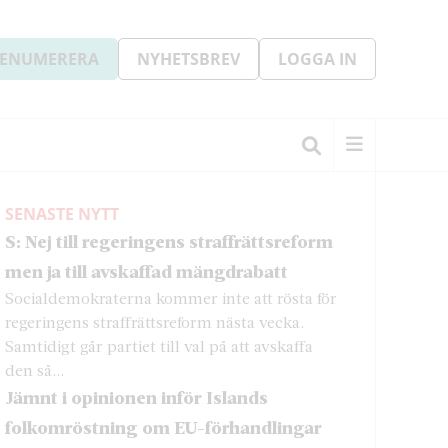
ENUMERERA
NYHETSBREV
LOGGA IN
SENASTE NYTT
S: Nej till regeringens straffrättsreform
men ja till avskaffad mängdrabatt
Socialdemokraterna kommer inte att rösta för
regeringens straffrättsreform nästa vecka.
Samtidigt går partiet till val på att avskaffa
den så...
Jämnt i opinionen inför Islands
folkomröstning om EU-förhandlingar