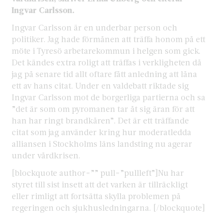
Ingvar Carlsson.
Ingvar Carlsson är en underbar person och
politiker. Jag hade förmånen att träffa honom på ett
möte i Tyresö arbetarekommun i helgen som gick.
Det kändes extra roligt att träffas i verkligheten då
jag på senare tid allt oftare fått anledning att låna
ett av hans citat. Under en valdebatt riktade sig
Ingvar Carlsson mot de borgerliga partierna och sa
”det är som om pyromanen tar åt sig äran för att
han har ringt brandkåren”. Det är ett träffande
citat som jag använder kring hur moderatledda
alliansen i Stockholms läns landsting nu agerar
under vårdkrisen.
[blockquote author=”” pull=”pullleft”]Nu har
styret till sist insett att det varken är tillräckligt
eller rimligt att fortsätta skylla problemen på
regeringen och sjukhusledningarna. [/blockquote]