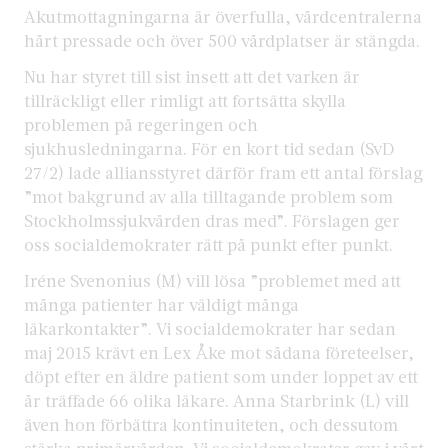
Akutmottagningarna är överfulla, vårdcentralerna
hårt pressade och över 500 vårdplatser är stängda.
Nu har styret till sist insett att det varken är
tillräckligt eller rimligt att fortsätta skylla
problemen på regeringen och
sjukhusledningarna. För en kort tid sedan (SvD
27/2) lade alliansstyret därför fram ett antal förslag
”mot bakgrund av alla tilltagande problem som
Stockholmssjukvården dras med”. Förslagen ger
oss socialdemokrater rätt på punkt efter punkt.
Iréne Svenonius (M) vill lösa ”problemet med att
många patienter har väldigt många
läkarkontakter”. Vi socialdemokrater har sedan
maj 2015 krävt en Lex Åke mot sådana företeelser,
döpt efter en äldre patient som under loppet av ett
år träffade 66 olika läkare. Anna Starbrink (L) vill
även hon förbättra kontinuiteten, och dessutom