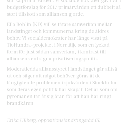
stärka primärvården. Vi socialdemokrater gav i vårt
budgetförslag för 2017 primärvården ett dubbelt så
stort tillskott som alliansen gjorde.
Ella Bohlin (KD) vill se tätare samverkan mellan
landstinget och kommunerna kring de äldres
behov. Vi socialdemokrater har länge visat på
TioHundra-projektet i Norrtälje som en lyckad
form för just sådan samverkan, i kontrast till
alliansens enträgna privatiseringspolitik.
Moderatledda alliansstyret i landstinget går alltså
ut och säger att något behöver göras åt de
långtgående problemen i sjukvården i Stockholm
som deras egen politik har skapat. Det är som om
pyromanen tar åt sig äran för att han har ringt
brandkåren.
Erika Ullberg, oppositionslandstingsråd (S)