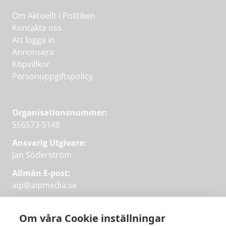
Om Aktuellt i Politiken
Kontakta oss
Att logga in
Annonsera
Köpvillkor
Personuppgiftspolicy
Organisationsnummer:
556573-5148
Ansvarig Utgivare:
Jan Söderström
Allmän E-post:
aip@aipmedia.se
Kundtjänst:
aip@flowyinfo.se
eller 08-1210 60 40.
Om våra Cookie inställningar