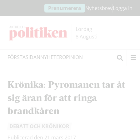
Hoppa
Hoppa
Prenumerera
Nyhetsbrev
Logga In
till
till
innehållet
headern
Lördag
8 Augusti
FÖRSTASIDAN
NYHETER
OPINION
Sök
Krönika: Pyromanen tar åt
sig äran för att ringa
brandkåren
DEBATT OCH KRÖNIKOR
Publicerad den 21 mars 2017