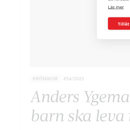
Läs mer
Tillåt
KRÖNIKOR
#54/2023
Anders Ygeman
barn ska leva 