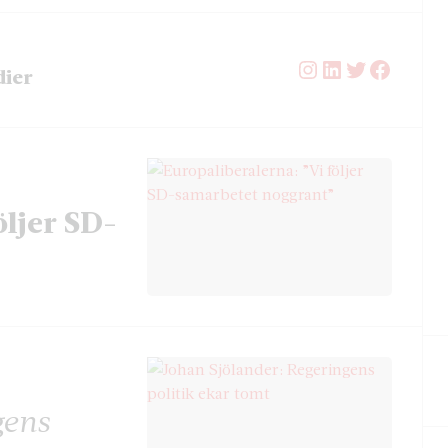
Instagram
LinkedIn
Twitter
Facebo
dier
öljer SD-
gens