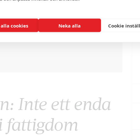
 alla cookies
Neka alla
Cookie instäl
: Inte ett enda
i fattigdom