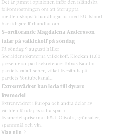
Det är jämnt i opinionen inför den isländska
folkomröstningen om att återuppta
medlemskapsförhandlingarna med EU. Island
har tidigare förhandlat om...
S-ordförande Magdalena Andersson
talar på valkickoff på söndag
På söndag 9 augusti håller
Socialdemokraterna valkickoff. Klockan 11.00
presenterar partisekreterare Tobias Baudin
partiets valaffischer, vilket livesänds på
partiets Youtubekanal....
Extremvädret kan leda till dyrare
livsmedel
Extremvädret i Europa och andra delar av
världen förutspås sätta spår i
livsmedelspriserna i höst. Olivolja, grönsaker,
spannmål och vin...
Visa alla