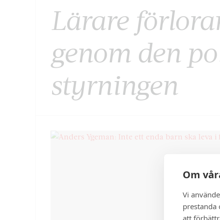
Lärare förlorar
genom den pol
styrningen
Om våra
Vi använde
prestanda o
att förbätt