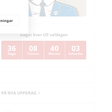
lningar
Dagar kvar till valdagen
36
08
40
02
Dagar
Timmar
Minuter
Sekunder
PÅ NYA UPPDRAG