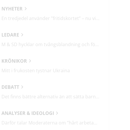
NYHETER
En tredjedel använder ”fritidskortet” – nu vill regeringen utveckla det
LEDARE
M & SD hycklar om tvångsblandning och förvärrar segregationen
KRÖNIKOR
Mitt i frukosten tystnar Ukraina
DEBATT
Det finns bättre alternativ än att sätta barn i fängelse
ANALYSER & IDEOLOGI
Därför talar Moderaterna om ”hårt arbetande människor”