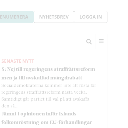
ENUMERERA
NYHETSBREV
LOGGA IN
SENASTE NYTT
S: Nej till regeringens straffrättsreform
men ja till avskaffad mängdrabatt
Socialdemokraterna kommer inte att rösta för
regeringens straffrättsreform nästa vecka.
Samtidigt går partiet till val på att avskaffa
den så...
Jämnt i opinionen inför Islands
folkomröstning om EU-förhandlingar