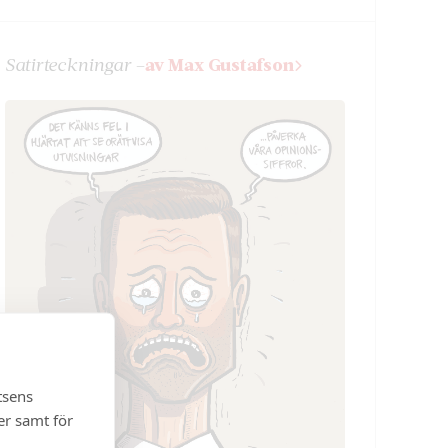
Satir­teckningar –
av Max Gustafson
tsens
er samt för