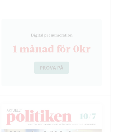
D
igital prenumeration
1 månad för 0kr
PROVA PÅ