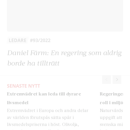
LEDARE
#93/2022
Daniel Färm: En regering som aldrig
borde ha tillträtt
SENASTE NYTT
Extremvädret kan leda till dyrare
Regeringen ä
livsmedel
roll i miljöar
Extremvädret i Europa och andra delar
Naturvårdsverk
av världen förutspås sätta spår i
uppgift att ha
livsmedelspriserna i höst. Olivolja,
svenska miljöa