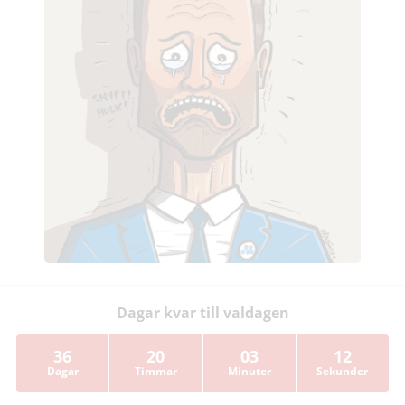
Dagar kvar till valdagen
36
20
03
11
Dagar
Timmar
Minuter
Sekunder