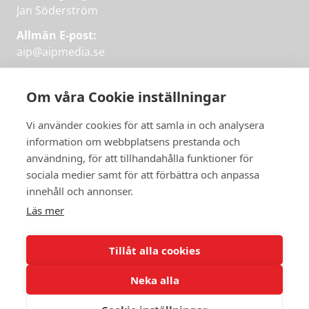
Jan Söderström
Allmän E-post:
aip@aipmedia.se
Kundtjänst:
aip@flowyinfo.se
eller 08-1210 60 40.
Om våra Cookie inställningar
Instagram
LinkedIn
Twitter
Facebook
Vi använder cookies för att samla in och analysera
information om webbplatsens prestanda och
användning, för att tillhandahålla funktioner för
sociala medier samt för att förbättra och anpassa
Få veckans bästa
innehåll och annonser.
artiklar på mejlen
Läs mer
Prova på,
PRENUMERERA
första månaden
Tillåt alla cookies
gratis.
Neka alla
PRENUMERERA