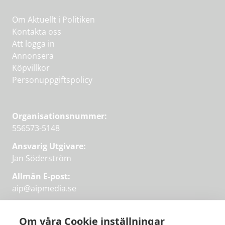
Om Aktuellt i Politiken
Kontakta oss
Att logga in
Annonsera
Köpvillkor
Personuppgiftspolicy
Organisationsnummer:
556573-5148
Ansvarig Utgivare:
Jan Söderström
Allmän E-post:
aip@aipmedia.se
Kundtjänst:
aip@flowyinfo.se
eller 08-1210 60 40.
Om våra Cookie inställningar