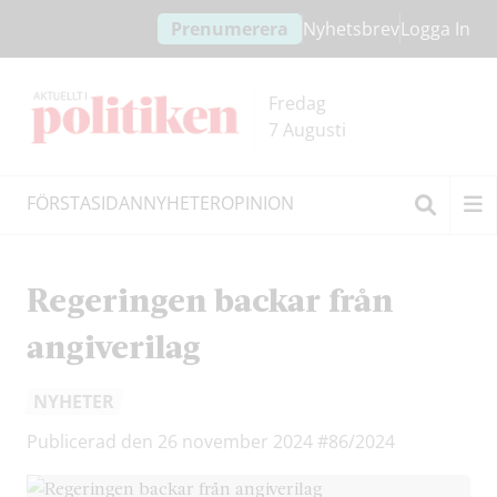
Hoppa
Hoppa
Prenumerera
Nyhetsbrev
Logga In
till
till
innehållet
headern
Fredag
7 Augusti
FÖRSTASIDAN
NYHETER
OPINION
Sök
Regeringen backar från
angiverilag
NYHETER
Publicerad den 26 november 2024
#86/2024