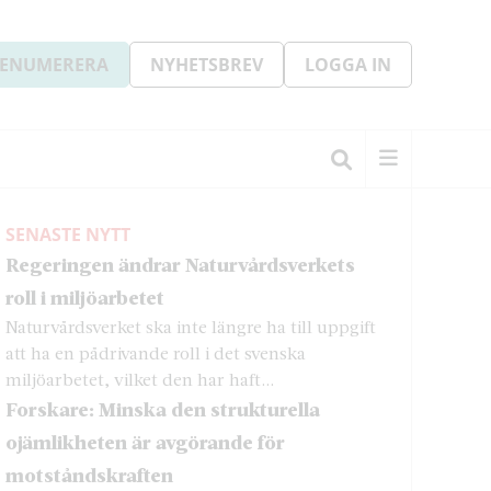
ENUMERERA
NYHETSBREV
LOGGA IN
SENASTE NYTT
Regeringen ändrar Naturvårdsverkets
roll i miljöarbetet
Naturvårdsverket ska inte längre ha till uppgift
att ha en pådrivande roll i det svenska
miljöarbetet, vilket den har haft...
Forskare: Minska den strukturella
ojämlikheten är avgörande för
motståndskraften