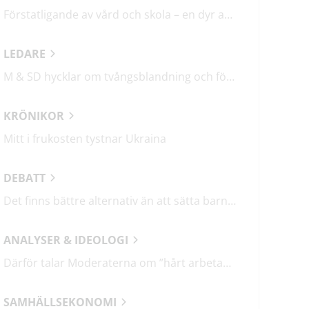
Förstatligande av vård och skola – en dyr affär med osäkert utfall
LEDARE
M & SD hycklar om tvångsblandning och förvärrar segregationen
KRÖNIKOR
Mitt i frukosten tystnar Ukraina
DEBATT
Det finns bättre alternativ än att sätta barn i fängelse
ANALYSER & IDEOLOGI
Därför talar Moderaterna om ”hårt arbetande människor”
SAMHÄLLSEKONOMI