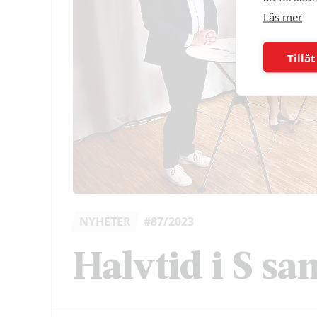
Läs mer
Tillåt
NYHETER
#87/2023
Halvtid i S s