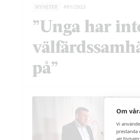
NYHETER
#91/2023
”Unga har int
välfärdssamhäl
på”
Om våra
Vi använde
prestanda o
att förbätt