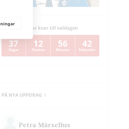
lningar
Dagar kvar till valdagen
37
12
56
41
Dagar
Timmar
Minuter
Sekunder
PÅ NYA UPPDRAG
Petra Mårselius