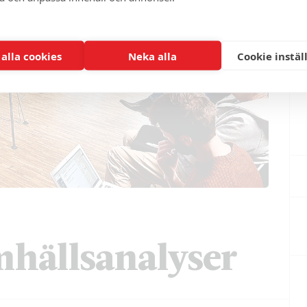
 alla cookies
Neka alla
Cookie instäl
amhällsanalyser