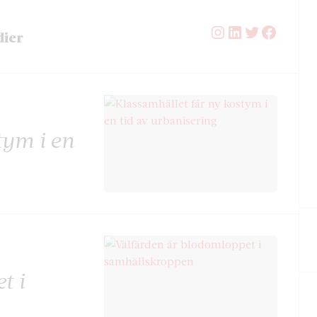
Instagram
LinkedIn
Twitter
Facebo
dier
tym i en
t i