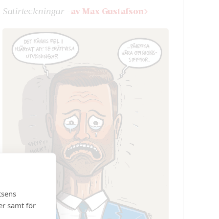
Satir­teckningar –
av Max Gustafson
tsens
er samt för