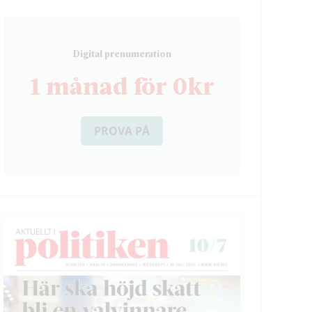
D
igital prenumeration
1 månad för 0kr
PROVA PÅ