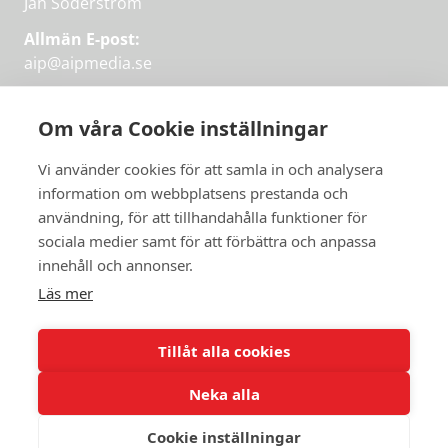
Jan Söderström
Allmän E-post:
aip@aipmedia.se
Kundtjänst:
aip@flowyinfo.se
eller 08-1210 60 40.
Om våra Cookie inställningar
Instagram
LinkedIn
Twitter
Facebook
Vi använder cookies för att samla in och analysera
information om webbplatsens prestanda och
användning, för att tillhandahålla funktioner för
sociala medier samt för att förbättra och anpassa
Få veckans bästa
innehåll och annonser.
artiklar på mejlen
Läs mer
Prova på,
PRENUMERERA
första månaden
Tillåt alla cookies
gratis.
Neka alla
PRENUMERERA
Cookie inställningar
© 2026 Aktuellt i Politiken.