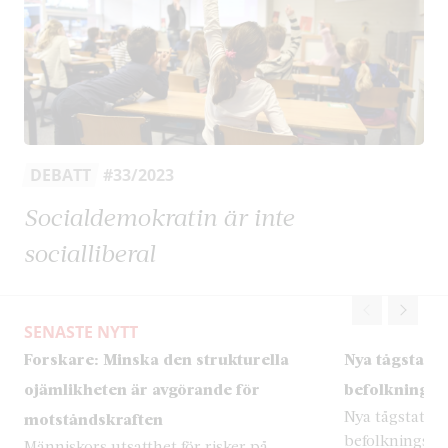
DEBATT
#33/2023
Socialdemokratin är inte
socialliberal
SENASTE NYTT
Forskare: Minska den strukturella
Nya tågstation
ojämlikheten är avgörande för
befolkningen
Nya tågstatione
motståndskraften
befolkningsök
Människors utsatthet för risker på