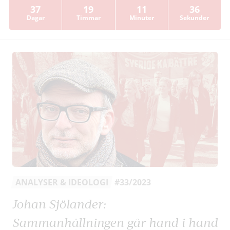
37
19
11
35
Dagar
Timmar
Minuter
Sekunder
ANALYSER & IDEOLOGI
#33/2023
Johan Sjölander:
Sammanhållningen går hand i hand