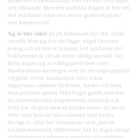
intolerant, exkluderande, eller det kan vara öppet
och tillåtande. Men den politiska frågan är inte om
den ska finnas utan hur denna gemenskap ska
vara konstruerad.
Jag är inte säker
på att Nussbaum har rätt, alltid,
överallt. Men jag tror det ligger något i hennes
poäng och att den är relevant i ett land som vårt.
Folkhemmet är till sin natur väldigt svenskt. Det
finns någon typ av folklig patriotism i den
Nussbaumska meningen som tar sin utgångspunkt
i bygden, orten, landskapet, men också
någonstans omfattar helheten, landet och även
dess politiska system. Från höger gnälls ofta över
socialdemokratins hegemoniska ställning och
detta har att göra med att partiet under det korta
1900-talet kom att växa samman med landet.
Sverige är, eller har åtminstone varit, just en
socialdemokratisk välfärdsstat. Det är ingen slump
att Magdalena Andersson uttrycker sin politiska