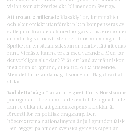
vision som att Sverige ska bli mer som Sverige.
Att tro att etnifierade
klassklyftor, kriminalitet
och ekonomiskt utanförskap kan kompenseras av
sjätte juni-firande och medborgarskapsceremonier
är naturligtvis naivt. Men det finns ändå något där.
Språket är en sådan sak som är relativt lätt att enas
runt. Vi måste kunna prata med varandra. Men tar
det verkligen slut där? Vi är ett land av människor
med olika bakgrund, olika tro, olika utseende.
Men det finns ändå något som enar. Något värt att
älska.
Vad detta”något”
är är inte givet. En av Nussbaums
poänger är att den där kärleken till det egna landet
kan se olika ut, att gemenskapens karaktär är
föremål för en politisk dragkamp. Den
högerextrema nationalmyten är ju i grunden falsk.
Den bygger på att den svenska gemenskapen är