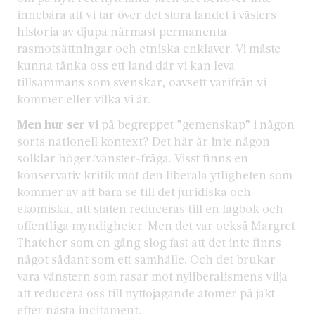
innebära att vi tar över det stora landet i västers
historia av djupa närmast permanenta
rasmotsättningar och etniska enklaver. Vi måste
kunna tänka oss ett land där vi kan leva
tillsammans som svenskar, oavsett varifrån vi
kommer eller vilka vi är.
Men hur ser vi
på begreppet ”gemenskap” i någon
sorts nationell kontext? Det här är inte någon
solklar höger/vänster-fråga. Visst finns en
konservativ kritik mot den liberala ytligheten som
kommer av att bara se till det juridiska och
ekomiska, att staten reduceras till en lagbok och
offentliga myndigheter. Men det var också Margret
Thatcher som en gång slog fast att det inte finns
något sådant som ett samhälle. Och det brukar
vara vänstern som rasar mot nyliberalismens vilja
att reducera oss till nyttojagande atomer på jakt
efter nästa incitament.