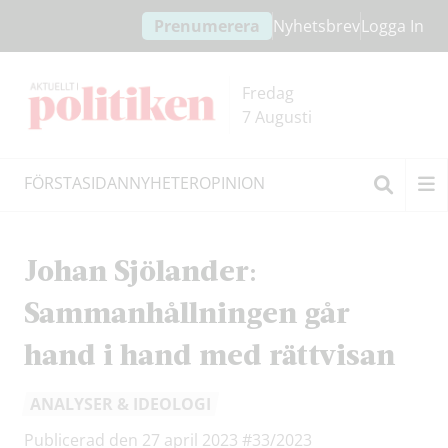
Hoppa
Hoppa
Prenumerera
Nyhetsbrev
Logga In
till
till
innehållet
headern
Fredag
7 Augusti
FÖRSTASIDAN
NYHETER
OPINION
Sök
Johan Sjölander:
Sammanhållningen går
hand i hand med rättvisan
ANALYSER & IDEOLOGI
Publicerad den 27 april 2023
#33/2023