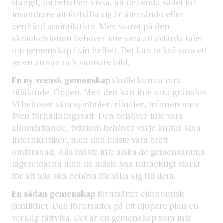
stängd, förbehållen vissa, att det enda sättet för
invandrare att förhålla sig är återvändo eller
benhård assimilation. Men svaret på den
skräckvisionen behöver inte vara att avfärda talet
om gemenskap i sin helhet. Det kan också vara ett
ge en annan och sannare bild.
En ny svensk gemenskap
skulle kunna vara
tillåtande. Öppen. Men den kan inte vara gränslös.
Vi behöver våra symboler, ritualer, minnen men
även förhållningssätt. Den behöver inte vara
allomfattande, tvärtom behöver varje kultur sina
internkritiker, men den måste vara brett
omfamnad. Alla måste inte älska de gemensamma
lägereldarna men de måste lysa tillräckligt starkt
för att alla ska behöva förhålla sig till dem.
En sådan gemenskap
förutsätter ekonomisk
jämlikhet. Den förutsätter på ett djupare plan en
verklig rättvisa. Det är en gemenskap som inte