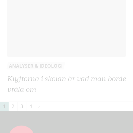
ANALYSER & IDEOLOGI
Klyftorna i skolan är vad man borde
vråla om
Sidnumrering
1
2
3
4
›
för
inlägg