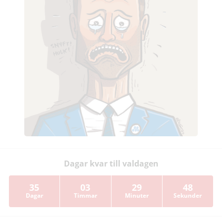
Dagar kvar till valdagen
35
03
29
47
Dagar
Timmar
Minuter
Sekunder