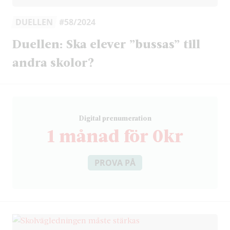
DUELLEN
#58/2024
Duellen: Ska elever ”bussas” till
andra skolor?
D
igital prenumeration
1 månad för 0kr
PROVA PÅ