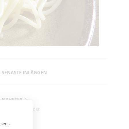
SENASTE INLÄGGEN
NYHETER
Det händer i höst
tsens
LEDARE