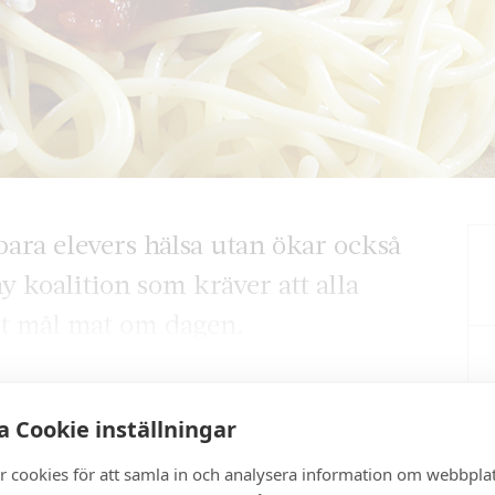
bara elevers hälsa utan ökar också
y koalition som kräver att alla
gt mål mat om dagen.
 Cookie inställningar
artikel?
r cookies för att samla in och analysera information om webbpla