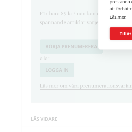
prestanda o
att förbätt
För bara 59 kr/mån kan du läsa både d
Läs mer
spännande artiklar varje månad.
Tillåt
BÖRJA PRENUMERERA
eller
LOGGA IN
Läs mer om våra prenumerationsvarian
LÄS VIDARE