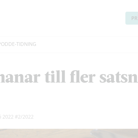
PR
PODD
E-TIDNING
anar till fler sats
ri 2022
#2/2022