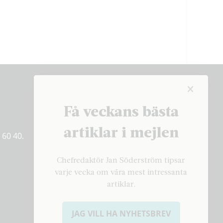
Få veckans bästa
Få veckans bästa
artiklar på mejlen
artiklar i mejlen
 60 40.
PRENUMERERA
Chefredaktör Jan Söderström tipsar
varje vecka om våra mest intressanta
artiklar.
JAG VILL HA NYHETSBREV