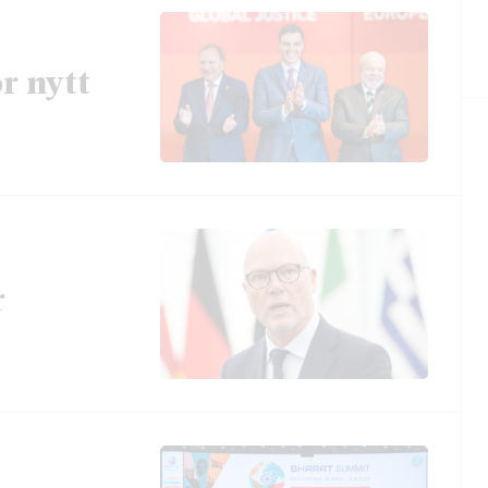
ör nytt
r