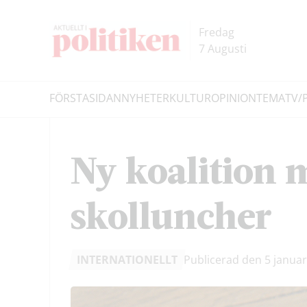
Hoppa
Hoppa
till
till
Fredag
innehållet
headern
7 Augusti
FÖRSTASIDAN
NYHETER
KULTUR
OPINION
TEMA
TV/
Sök
Ny koalition m
skolluncher
INTERNATIONELLT
Publicerad den 5 janua