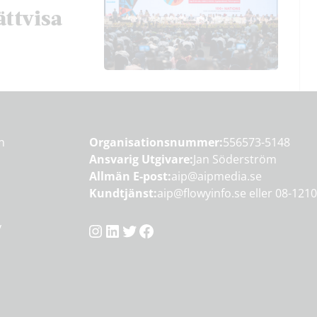
ättvisa
en
Organisationsnummer:
556573-5148
Ansvarig Utgivare:
Jan Söderström
Allmän E-post:
aip@aipmedia.se
Kundtjänst:
aip@flowyinfo.se
eller 08-1210
Instagram
LinkedIn
Twitter
Facebook
y