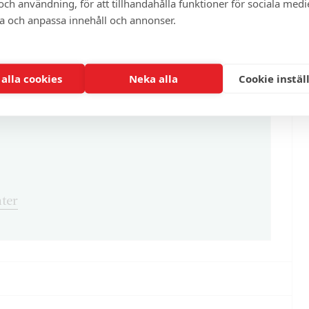
ch användning, för att tillhandahålla funktioner för sociala medi
ra och anpassa innehåll och annonser.
enna och cirka 100 andra exklusiva och
 alla cookies
Neka alla
Cookie instäl
ter