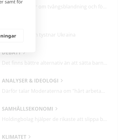
er samt för
M & SD hycklar om tvångsblandning och förvärrar segregationen
KRÖNIKOR
Mitt i frukosten tystnar Ukraina
lningar
DEBATT
Det finns bättre alternativ än att sätta barn i fängelse
ANALYSER & IDEOLOGI
Därför talar Moderaterna om ”hårt arbetande människor”
SAMHÄLLSEKONOMI
Holdingbolag hjälper de rikaste att slippa betala miljarder i skatt
KLIMATET