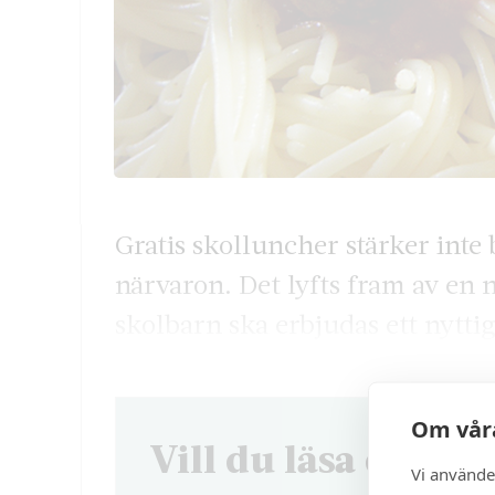
Gratis skolluncher stärker inte 
närvaron. Det lyfts fram av en n
skolbarn ska erbjudas ett nytti
Om våra
Vill du läsa denna 
Vi använde