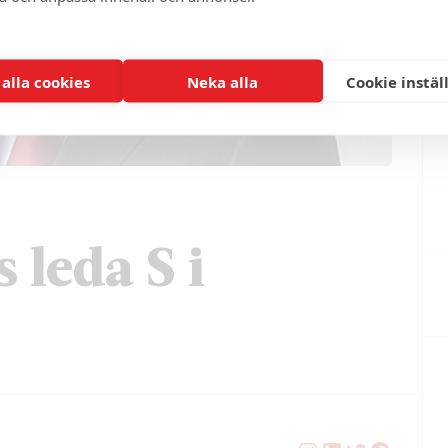
 alla cookies
Neka alla
Cookie instäl
 leda S i