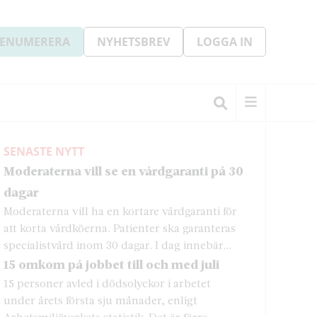
ENUMERERA
NYHETSBREV
LOGGA IN
SENASTE NYTT
Moderaterna vill se en vårdgaranti på 30
dagar
Moderaterna vill ha en kortare vårdgaranti för
att korta vårdköerna. Patienter ska garanteras
specialistvård inom 30 dagar. I dag innebär...
15 omkom på jobbet till och med juli
15 personer avled i dödsolyckor i arbetet
under årets första sju månader, enligt
Arbetsmiljöverkets statistik. Det är färre