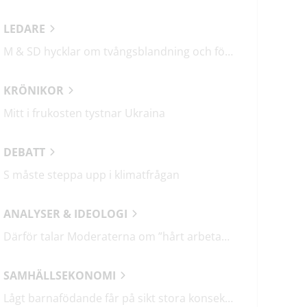
LEDARE
M & SD hycklar om tvångsblandning och förvärrar segregationen
KRÖNIKOR
Mitt i frukosten tystnar Ukraina
DEBATT
S måste steppa upp i klimatfrågan
ANALYSER & IDEOLOGI
Därför talar Moderaterna om ”hårt arbetande människor”
SAMHÄLLSEKONOMI
Lågt barnafödande får på sikt stora konsekvenser