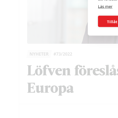
Läs mer
Tillåt
NYHETER
#73/2022
Löfven föreslås
Europa