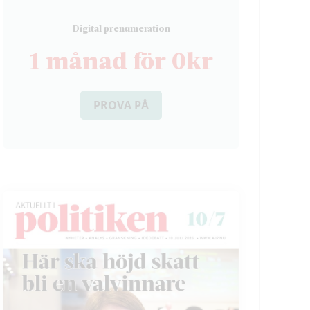
D
igital prenumeration
1 månad för 0kr
PROVA PÅ