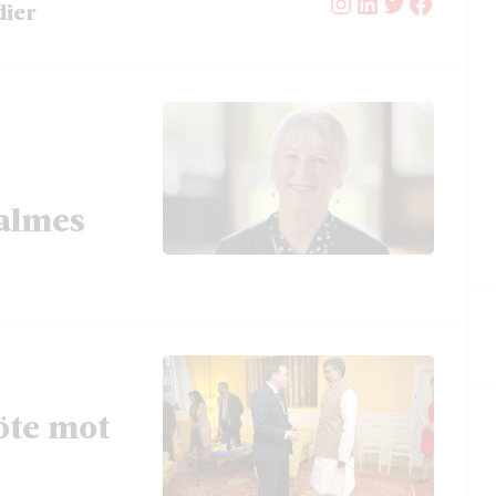
Instagram
LinkedIn
Twitter
Facebo
dier
Palmes
öte mot