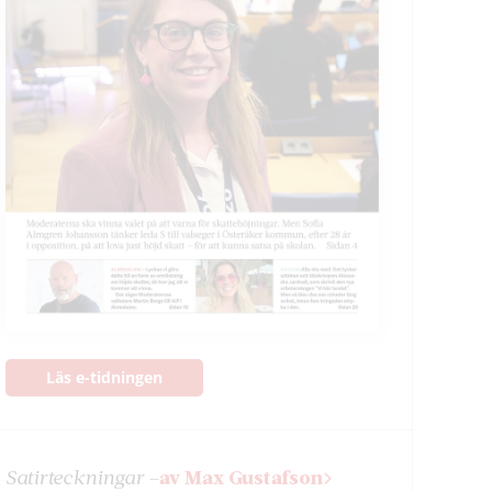
Läs e-tidningen
Satir­teckningar –
av Max Gustafson