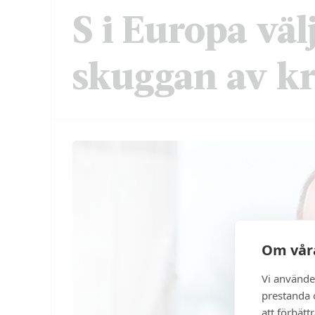
S i Europa välj
skuggan av kr
Om våra
Vi använde
prestanda o
att förbätt