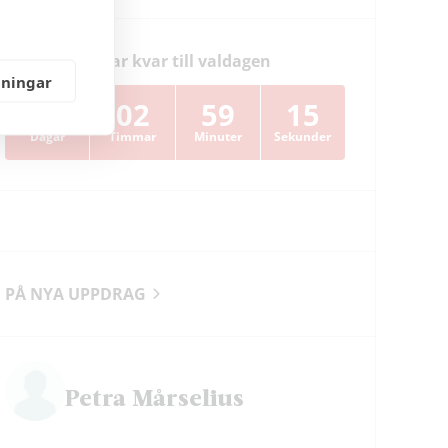
Dagar kvar till valdagen
lningar
38
02
59
13
Dagar
Timmar
Minuter
Sekunder
PÅ NYA UPPDRAG
Petra Mårselius