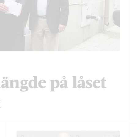
hängde på låset
t