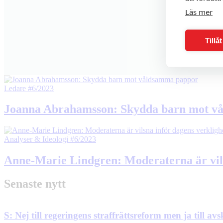
Läs mer
Tillå
Ledare
#6/2023
Joanna Abrahamsson: Skydda barn mot v
Analyser & Ideologi
#6/2023
Anne-Marie Lindgren: Moderaterna är vils
Senaste nytt
S: Nej till regeringens straffrättsreform men ja till 