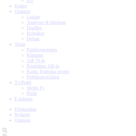
EU
Kultur
Opinion
Ledare
Analyser & Ideologi
Duellen
Krönikor
Debatt
Tema
Partikongressen
Klimatet
AiP 70 år
Rösträtten 100 år
Karta: Politiska styren
Politikutveckling
Tv/Podd
Webb Tv
Podd
E-tidning
Förstasidan
Nyheter
Opinion