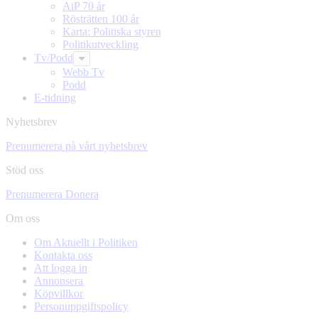
AiP 70 år
Rösträtten 100 år
Karta: Politiska styren
Politikutveckling
Tv/Podd
Webb Tv
Podd
E-tidning
Nyhetsbrev
Prenumerera på vårt nyhetsbrev
Stöd oss
Prenumerera
Donera
Om oss
Om Aktuellt i Politiken
Kontakta oss
Att logga in
Annonsera
Köpvillkor
Personuppgiftspolicy