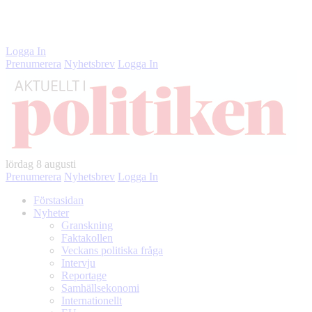
Instagram
LinkedIn
Twitter
Facebook
Logga In
Prenumerera
Nyhetsbrev
Logga In
lördag
8 augusti
Prenumerera
Nyhetsbrev
Logga In
Förstasidan
Nyheter
Granskning
Faktakollen
Veckans politiska fråga
Intervju
Reportage
Samhällsekonomi
Internationellt