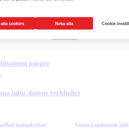
1 månad för 0kr
t alla cookies
Neka alla
Cookie instäl
Prova på
åldsamma pappor
na inför dagens verklighet
avskaffad mängdrabatt
Jämnt i opinionen inf