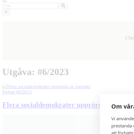
Sök
Chef
Utgåva: #6/2023
Debatt
#6/2023
Flera socialdemokrater upprörda av vargj
Om våra
Vi använde
prestanda o
att förbätt