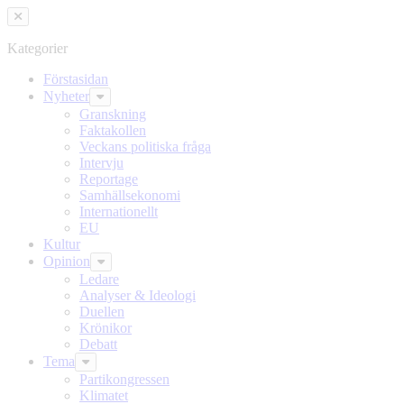
Hoppa
Hoppa
till
till
innehållet
headern
Kategorier
Förstasidan
Nyheter
Granskning
Faktakollen
Veckans politiska fråga
Intervju
Reportage
Samhällsekonomi
Internationellt
EU
Kultur
Opinion
Ledare
Analyser & Ideologi
Duellen
Krönikor
Debatt
Tema
Partikongressen
Klimatet