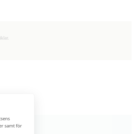
klar.
tsens
er samt för