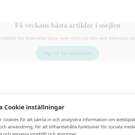
Få veckans bästa artiklar i mejlen
redaktör Jan Söderström tipsar varje vecka om våra mest intressanta arti
Jag vill ha nyhetsbrev
akt
 Cookie inställningar
D
igital prenumeration
r cookies för att samla in och analysera information om webbpla
ch användning, för att tillhandahålla funktioner för sociala medi
ra och anpassa innehåll och annonser.