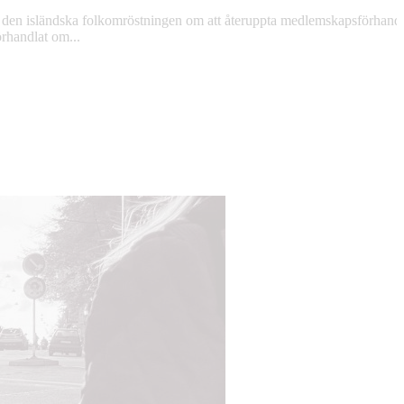
ör den isländska folkomröstningen om att återuppta medlemskapsförhand
örhandlat om...