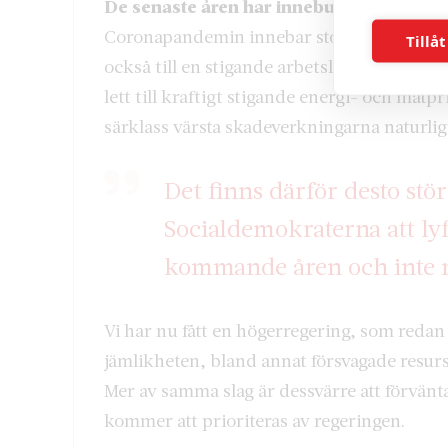
De senaste åren har inneburit
en rad stör
Coronapandemin innebar stora påfrestning
Tillåt
också till en stigande arbetslöshet. Ryssl
lett till kraftigt stigande energi- och mat
särklass värsta skadeverkningarna naturlig
Det finns därför desto stö
Socialdemokraterna att ly
kommande åren och inte mi
Vi har nu fått en högerregering, som redan
jämlikheten, bland annat försvagade resurs
Mer av samma slag är dessvärre att förvänta
kommer att prioriteras av regeringen.