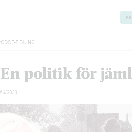
PR
PODD
E-TIDNING
En politik för jäm
#6/2023