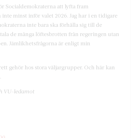
ör Socialdemokraterna att lyfta fram
te minst inför valet 2026. Jag har i en tidigare
okraterna inte bara ska förhålla sig till de
åtala de många löftesbrotten från regeringen utan
ben. Jämlikhetsfrågorna är enligt min
brett gehör hos stora väljargrupper. Och här kan
.
och VU-ledamot
00