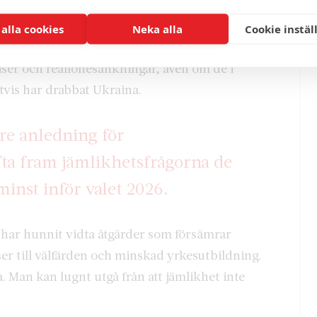
ningar för både Sverige och andra länder.
ar för äldreomsorgen och sjukvården och ledde
 alla cookies
Neka alla
Cookie instäl
ands angreppskrig mot Ukraina, har bland annat
priser och reallönesänkningar, även om de i
tvis har drabbat Ukraina.
rre anledning för
fta fram jämlikhetsfrågorna de
nst inför valet 2026.
 har hunnit vidta åtgärder som försämrar
er till välfärden och minskad yrkesutbildning.
. Man kan lugnt utgå från att jämlikhet inte