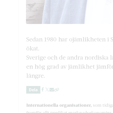
Sedan 1980 har ojämlikheten i 
ökat.
Sverige och de andra nordiska l
en hög grad av jämlikhet jämför
längre.
Dela
Internationella organisationer,
som tidig
framför allt predikat marknadsekonomins v