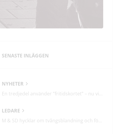
SENASTE INLÄGGEN
NYHETER
En tredjedel använder ”fritidskortet” – nu vill regeringen utveckla det
LEDARE
M & SD hycklar om tvångsblandning och förvärrar segregationen