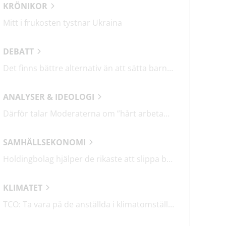
KRÖNIKOR
Mitt i frukosten tystnar Ukraina
DEBATT
Det finns bättre alternativ än att sätta barn i fängelse
ANALYSER & IDEOLOGI
Därför talar Moderaterna om ”hårt arbetande människor”
SAMHÄLLSEKONOMI
Holdingbolag hjälper de rikaste att slippa betala miljarder i skatt
KLIMATET
TCO: Ta vara på de anställda i klimatomställningen