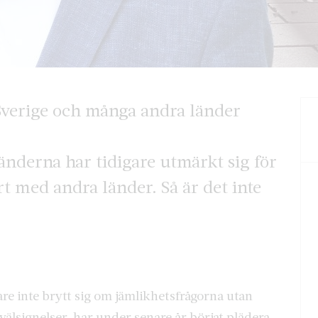
Sverige och många andra länder
änderna har tidigare utmärkt sig för
t med andra länder. Så är det inte
are inte brytt sig om jämlikhetsfrågorna utan
älsignelser, har under senare år börjat plädera