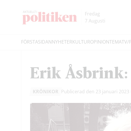
Hoppa
Hoppa
till
till
Fredag
innehållet
headern
7 Augusti
FÖRSTASIDAN
NYHETER
KULTUR
OPINION
TEMA
TV/
Sök
Erik Åsbrink: 
KRÖNIKOR
Publicerad den 23 januari 2023