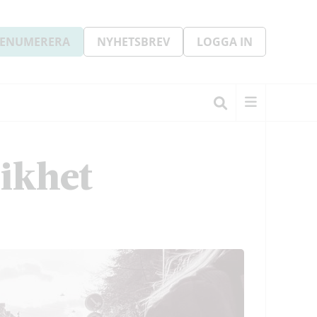
ENUMERERA
NYHETSBREV
LOGGA IN
likhet