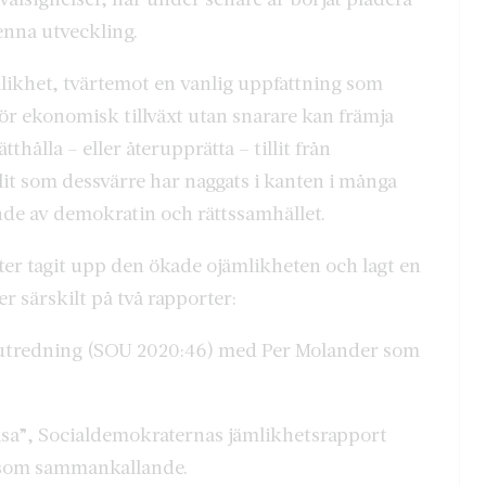
denna utveckling.
mlikhet, tvärtemot en vanlig uppfattning som
 för ekonomisk tillväxt utan snarare kan främja
thålla – eller återupprätta – tillit från
it som dessvärre har naggats i kanten i många
nde av demokratin och rättssamhället.
ter tagit upp den ökade ojämlikheten och lagt en
er särskilt på två rapporter:
 utredning (SOU 2020:46) med Per Molander som
visa”, Socialdemokraternas jämlikhetsrapport
 som sammankallande.