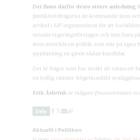
Det finns därför desto större anledning
f
jämlikhetsfrågorna de kommande åren och in
artikel i AiP argumenterat för att Socialdem
senaste regeringsförslagen och inte bara p
även utveckla en politik som står på egna 
uppfattning en given sådan kandidat.
Det är frågor som har utsikt att vinna ett 
en tydlig vänster-högerkonflikt synliggöras
Erik Åsbrink
är tidigare finansminister 
Dela
Aktuellt i Politiken
E-post:
aip@aipmedia.se
Telefon:
08-700 26 