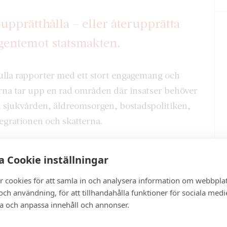
 upprätthålla – eller återupprätta
 gentemot statsmakten.
fulla rapporter med ett stort engagemang och
rna tar upp en rad områden där insatser behöver
, sjukvården, äldreomsorgen, bostadspolitiken,
egrationen och skatterna.
rapporterna. SOU vill återinföra arvs- och
 Cookie inställningar
pporten vill återinföra förmögenhetsskatten och
 man ska hantera de växande klyftorna mellan
r cookies för att samla in och analysera information om webbpla
engäld upp klimatfrågorna. Båda dessa frågor
ch användning, för att tillhandahålla funktioner för sociala medi
ra och anpassa innehåll och annonser.
itik.