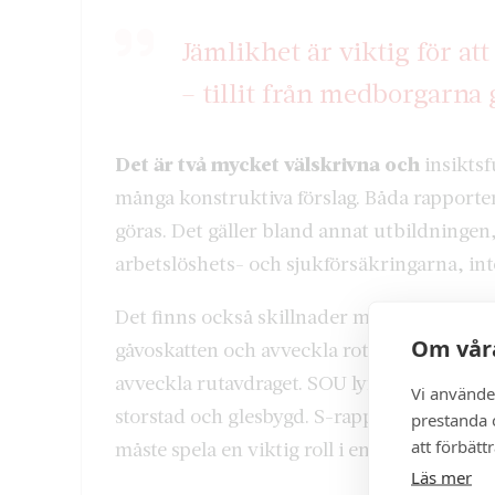
Jämlikhet är viktig för att
– tillit från medborgarna
Det är två mycket välskrivna och
insikts
många konstruktiva förslag. Båda rapporte
göras. Det gäller bland annat utbildningen
arbetslöshets- och sjukförsäkringarna, int
Det finns också skillnader mellan de båda 
Om våra
gåvoskatten och avveckla rotavdraget. S-ra
avveckla rutavdraget. SOU lyfter fram hur
Vi använde
storstad och glesbygd. S-rapporten tar i g
prestanda o
att förbätt
måste spela en viktig roll i en jämlikhetspol
Läs mer