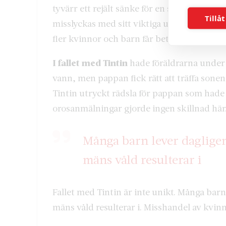
tyvärr ett rejält sänke för en stabil välfär
Tillåt
misslyckas med sitt viktiga uppdrag med för
fler kvinnor och barn får betala med sina li
I fallet med Tintin
hade föräldrarna unde
vann, men pappan fick rätt att träffa sone
Tintin utryckt rädsla för pappan som hade va
orosanmälningar gjorde ingen skillnad här
Många barn lever dagligen
mäns våld resulterar i
Fallet med Tintin är inte unikt. Många bar
mäns våld resulterar i. Misshandel av kvinn