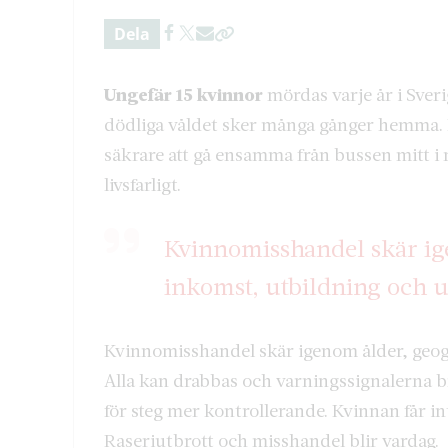
Dela
Ungefär 15 kvinnor
mördas varje år i Sveri
dödliga våldet sker många gånger hemma. F
säkrare att gå ensamma från bussen mitt i
livsfarligt.
Kvinnomisshandel skär ige
inkomst, utbildning och 
Kvinnomisshandel skär igenom ålder, geogr
Alla kan drabbas och varningssignalerna b
för steg mer kontrollerande. Kvinnan får i
Raseriutbrott och misshandel blir vardag.