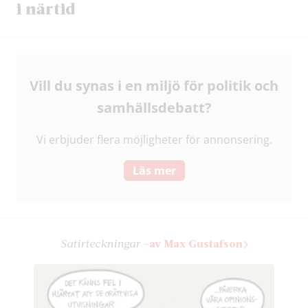
i närtid
Vill du synas i en miljö för politik och
samhälls­debatt?
Vi erbjuder flera möjligheter för annonsering.
Läs mer
Satir­teckningar –
av Max Gustafson