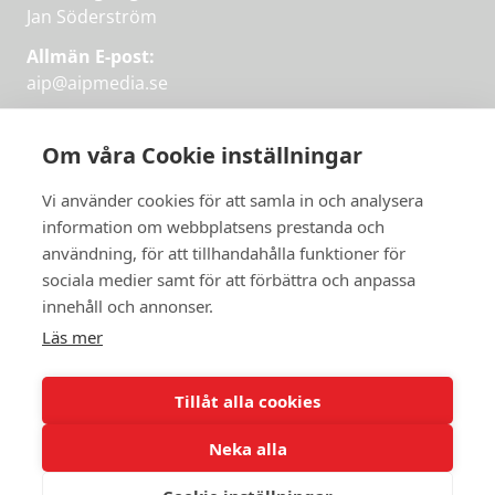
Jan Söderström
Allmän E-post:
aip@aipmedia.se
Kundtjänst:
aip@flowyinfo.se
eller 08-1210 60 40.
Om våra Cookie inställningar
Instagram
LinkedIn
Twitter
Facebook
Vi använder cookies för att samla in och analysera
information om webbplatsens prestanda och
användning, för att tillhandahålla funktioner för
sociala medier samt för att förbättra och anpassa
Få veckans bästa
innehåll och annonser.
artiklar på mejlen
Läs mer
Prova på,
PRENUMERERA
första månaden
Tillåt alla cookies
gratis.
Neka alla
PRENUMERERA