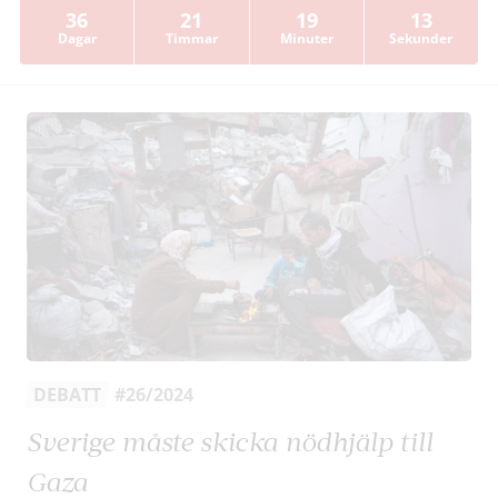
36
21
19
13
Dagar
Timmar
Minuter
Sekunder
DEBATT
#26/2024
Sverige måste skicka nödhjälp till
Gaza