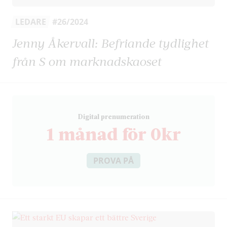
LEDARE
#26/2024
Jenny Åkervall: Befriande tydlighet
från S om marknadskaoset
D
igital prenumeration
1 månad för 0kr
PROVA PÅ