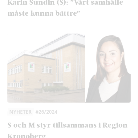
Karin Sundin (S): ”Vårt samhälle
måste kunna bättre”
NYHETER
#26/2024
S och M styr tillsammans i Region
Kronoberg