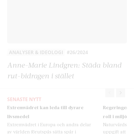
ANALYSER & IDEOLOGI
#26/2024
Anne-Marie Lindgren: Städa bland
rut-bidragen i stället
SENASTE NYTT
Extremvädret kan leda till dyrare
Regeringen ä
livsmedel
roll i miljöar
Extremvädret i Europa och andra delar
Naturvårdsverk
av världen förutspås sätta spår i
uppgift att ha