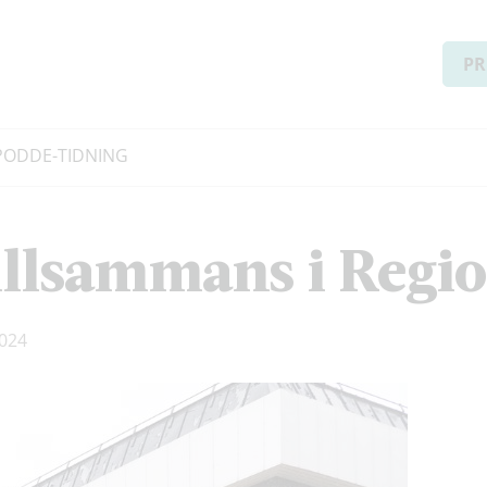
PR
PODD
E-TIDNING
tillsammans i Reg
024