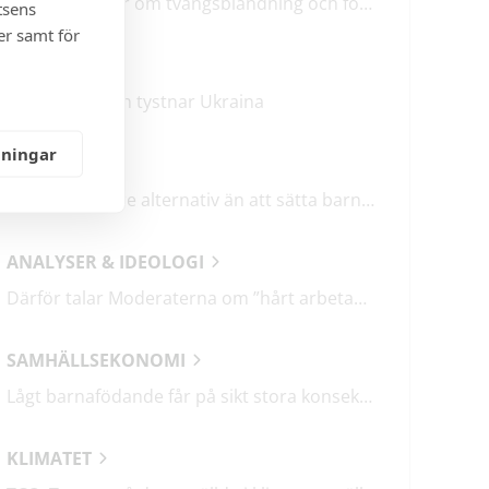
M & SD hycklar om tvångsblandning och förvärrar segregationen
tsens
er samt för
KRÖNIKOR
Mitt i frukosten tystnar Ukraina
lningar
DEBATT
Det finns bättre alternativ än att sätta barn i fängelse
ANALYSER & IDEOLOGI
Därför talar Moderaterna om ”hårt arbetande människor”
SAMHÄLLSEKONOMI
Lågt barnafödande får på sikt stora konsekvenser
KLIMATET