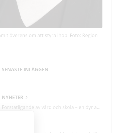
mit överens om att styra ihop. Foto: Region
SENASTE INLÄGGEN
NYHETER
Förstatligande av vård och skola – en dyr affär med osäkert utfall
LEDARE