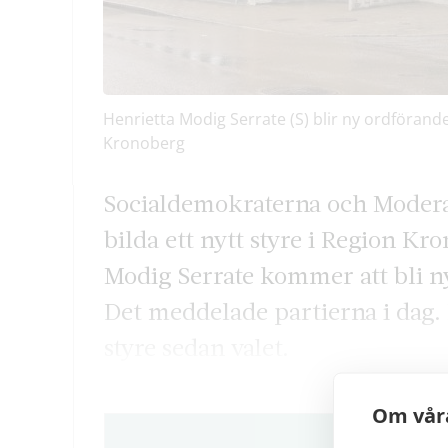
Henrietta Modig Serrate (S) blir ny ordföran
Kronoberg
Socialdemokraterna och Modera
bilda ett nytt styre i Region K
Modig Serrate kommer att bli ny
Det meddelade partierna i dag. 
styre sedan valet.
Om våra