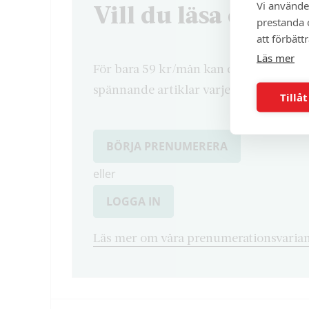
Vi använde
Vill du läsa denna 
prestanda o
att förbätt
Läs mer
För bara 59 kr/mån kan du läsa både d
spännande artiklar varje månad.
Tillåt
BÖRJA PRENUMERERA
eller
LOGGA IN
Läs mer om våra prenumerationsvarian