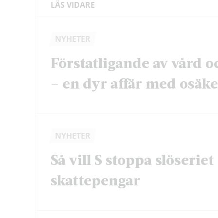
LÄS VIDARE
NYHETER
Förstatligande av vård o
– en dyr affär med osäker
NYHETER
Så vill S stoppa slöserie
skattepengar