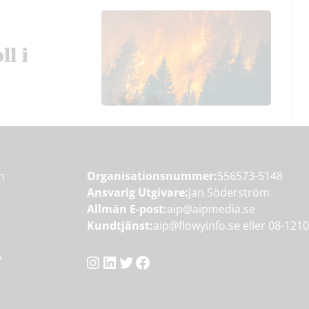
ll i
en
Organisationsnummer:
556573-5148
Ansvarig Utgivare:
Jan Söderström
Allmän E-post:
aip@aipmedia.se
Kundtjänst:
aip@flowyinfo.se
eller 08-1210
Instagram
LinkedIn
Twitter
Facebook
y