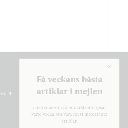
Få veckans bästa
Få veckans bästa
artiklar på mejlen
artiklar i mejlen
 60 40.
PRENUMERERA
Chefredaktör Jan Söderström tipsar
varje vecka om våra mest intressanta
artiklar.