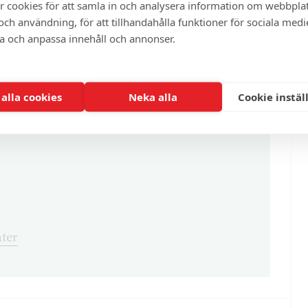
r cookies för att samla in och analysera information om webbpla
artikel?
ch användning, för att tillhandahålla funktioner för sociala medi
ra och anpassa innehåll och annonser.
enna och cirka 100 andra exklusiva och
 alla cookies
Neka alla
Cookie instäl
ter