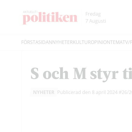
Hoppa
Hoppa
till
till
Fredag
innehållet
headern
7 Augusti
FÖRSTASIDAN
NYHETER
KULTUR
OPINION
TEMA
TV/
Sök
S och M styr 
NYHETER
Publicerad den 8 april 2024
#26/2