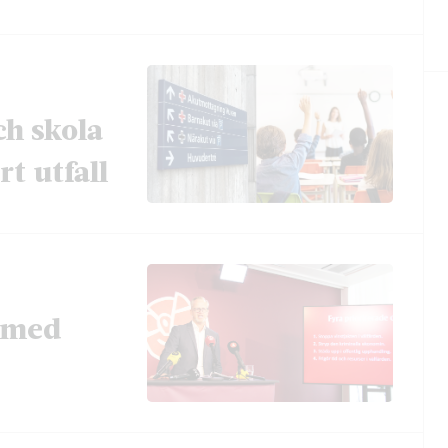
ch skola
t utfall
t med