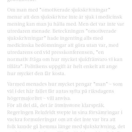
Om man med ”omotiverade sjukskrivningar”
menar att den sjukskrivne inte är sjuk i medicinsk
mening kan man ju hålla med. Men det var inte var
utredaren menade. Beteckningen ”omotiverade
sjukskrivningar” hade ingenting alls med
medicinska bedömningar att göra utan var, med
utredarens ord vid presskonferensen, ”en
normativ fråga om hur mycket sjukfrånvaro vi kan
tillåta”. Politikens uppgift är helt enkelt att ange
hur mycket den får kosta.
Varmed menades hur mycket pengar ”man” – som
väl i det här fallet får antas syfta på riksdagens
högermajoritet – vill anvisa.
För all del då, det är åtminstone klarspråk.
Regeringen Reinfeldt svepte in sina försämringar i
vackra formuleringar om att det inte var bra att
folk kunde gå hemma länge med sjukskrivning, det