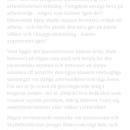
arbetslöshetsersättning . Fattigdom ansågs bero på
arbetsovilja – någon som känner igen det?
Ekonomisk hjälp skulle snarast förstärka oviljan att
arbeta – och därför skulle den bara ges på hårda
villkor och i knapp omfattning – känns
argumentet igen?
Visst ligger det klassintressen bakom detta. Både
intresset att slippa vara med och betala för det
ekonomiska skyddet och intresset att slippa
erkänna ett antal för den egna klassen obehagliga
sanningar om dåliga arbetsmiljöer och låga löner.
För det är ju också ett genomgående drag i
högerns åsikter: det är alltid fel hos individen som
orsakar sociala problem, aldrig faktorer i vare sig
samhällsstrukturer eller villkor i arbetslivet.
Någon motsvarande omtanke om statskassan och
skattebetalarnas pengar finns som sagt inte, och