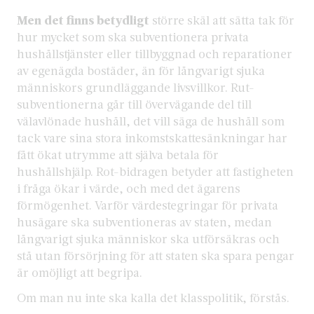
Men det finns betydligt
större skäl att sätta tak för
hur mycket som ska subventionera privata
hushållstjänster eller tillbyggnad och reparationer
av egenägda bostäder, än för långvarigt sjuka
människors grundläggande livsvillkor. Rut-
subventionerna går till övervägande del till
välavlönade hushåll, det vill säga de hushåll som
tack vare sina stora inkomstskattesänkningar har
fått ökat utrymme att själva betala för
hushållshjälp. Rot-bidragen betyder att fastigheten
i fråga ökar i värde, och med det ägarens
förmögenhet. Varför värdestegringar för privata
husägare ska subventioneras av staten, medan
långvarigt sjuka människor ska utförsäkras och
stå utan försörjning för att staten ska spara pengar
är omöjligt att begripa.
Om man nu inte ska kalla det klasspolitik, förstås.