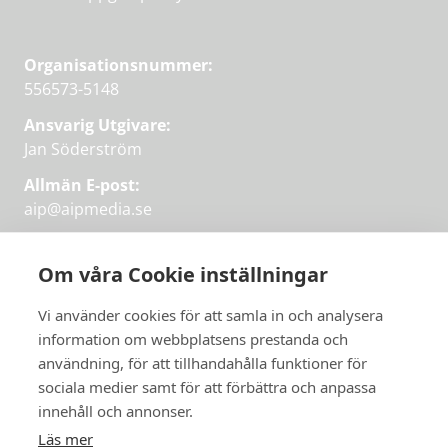
Organisationsnummer:
556573-5148
Ansvarig Utgivare:
Jan Söderström
Allmän E-post:
aip@aipmedia.se
Kundtjänst:
aip@flowyinfo.se
eller 08-1210 60 40.
Om våra Cookie inställningar
Instagram
LinkedIn
Twitter
Facebook
Vi använder cookies för att samla in och analysera
information om webbplatsens prestanda och
användning, för att tillhandahålla funktioner för
sociala medier samt för att förbättra och anpassa
Få veckans bästa
innehåll och annonser.
artiklar på mejlen
Läs mer