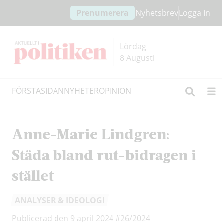
Hoppa
Hoppa
Prenumerera
Nyhetsbrev
Logga In
till
till
innehållet
headern
Lördag
8 Augusti
FÖRSTASIDAN
NYHETER
OPINION
Sök
Anne-Marie Lindgren:
Städa bland rut-bidragen i
stället
ANALYSER & IDEOLOGI
Publicerad den 9 april 2024
#26/2024