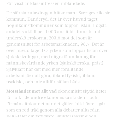
För visst är klassintressen inblandade.
De största rutavdragen hittar man i Sveriges rikaste
kommun, Danderyd; det är över huvud taget
höginkomstkommuner som toppar listan. Högsta
antalet sjukfall per 1 000 anställda finns bland
undersköterskorna, 203,6 mot det som är
genomsnittet för arbetsmarknaden, 96,7. Det är
över huvud taget LO-yrken som toppar listan över
sjukskrivningar, med några få undantag för
människovårdande yrken (sjuksköterska, präst).
Självklart har det med mer förslitande
arbetsmiljöer att göra, ibland fysiskt, ibland
psykiskt, och inte alltför sällan båda.
Motståndet mot allt vad
ekonomiskt skydd heter
för folk i de undre ekonomiska skikten – och
förmånstänkandet när det gäller folk i övre – går
som en röd tråd genom alla debatter alltsedan
1800-talet om fattigvård, sjukförsäkring och