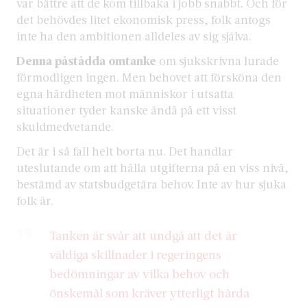
var bättre att de kom tillbaka i jobb snabbt. Och för
det behövdes litet ekonomisk press, folk antogs
inte ha den ambitionen alldeles av sig själva.
Denna påstådda omtanke
om sjukskrivna lurade
förmodligen ingen. Men behovet att försköna den
egna hårdheten mot människor i utsatta
situationer tyder kanske ändå på ett visst
skuldmedvetande.
Det är i så fall helt borta nu. Det handlar
uteslutande om att hålla utgifterna på en viss nivå,
bestämd av statsbudgetära behov. Inte av hur sjuka
folk är.
Tanken är svår att undgå att det är
väldiga skillnader i regeringens
bedömningar av vilka behov och
önskemål som kräver ytterligt hårda