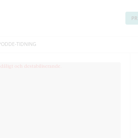
PR
PODD
E-TIDNING
en