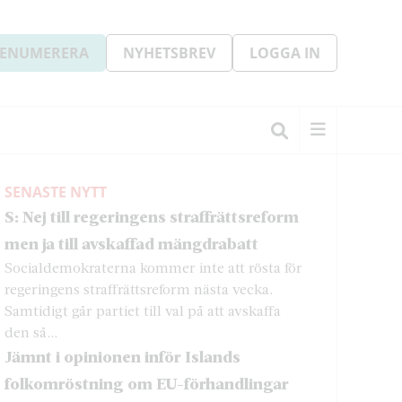
ENUMERERA
NYHETSBREV
LOGGA IN
SENASTE NYTT
S: Nej till regeringens straffrättsreform
men ja till avskaffad mängdrabatt
Socialdemokraterna kommer inte att rösta för
regeringens straffrättsreform nästa vecka.
Samtidigt går partiet till val på att avskaffa
den så...
Jämnt i opinionen inför Islands
folkomröstning om EU-förhandlingar