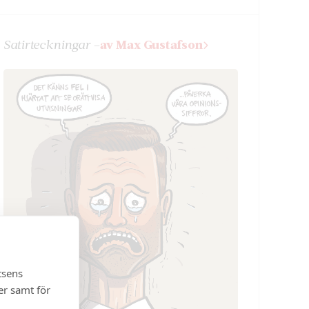
Satir­teckningar –
av Max Gustafson
tsens
er samt för