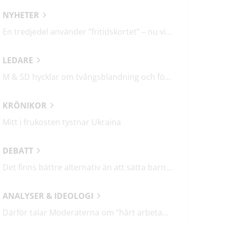
NYHETER
En tredjedel använder ”fritidskortet” – nu vill regeringen utveckla det
LEDARE
M & SD hycklar om tvångsblandning och förvärrar segregationen
KRÖNIKOR
Mitt i frukosten tystnar Ukraina
DEBATT
Det finns bättre alternativ än att sätta barn i fängelse
ANALYSER & IDEOLOGI
Därför talar Moderaterna om ”hårt arbetande människor”