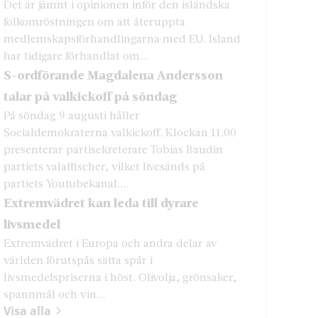
Det är jämnt i opinionen inför den isländska
folkomröstningen om att återuppta
medlemskapsförhandlingarna med EU. Island
har tidigare förhandlat om...
S-ordförande Magdalena Andersson
talar på valkickoff på söndag
På söndag 9 augusti håller
Socialdemokraterna valkickoff. Klockan 11.00
presenterar partisekreterare Tobias Baudin
partiets valaffischer, vilket livesänds på
partiets Youtubekanal....
Extremvädret kan leda till dyrare
livsmedel
Extremvädret i Europa och andra delar av
världen förutspås sätta spår i
livsmedelspriserna i höst. Olivolja, grönsaker,
spannmål och vin...
Visa alla