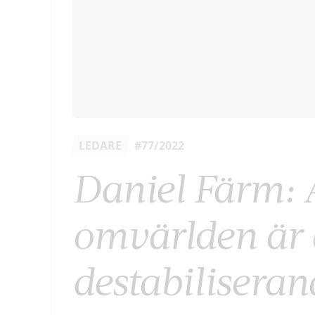
LEDARE
#77/2022
Daniel Färm: A
omvärlden är d
destabiliseran