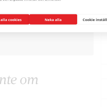
 alla cookies
Neka alla
Cookie instäl
inte om