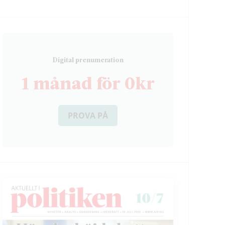
D
igital prenumeration
1 månad för 0kr
PROVA PÅ