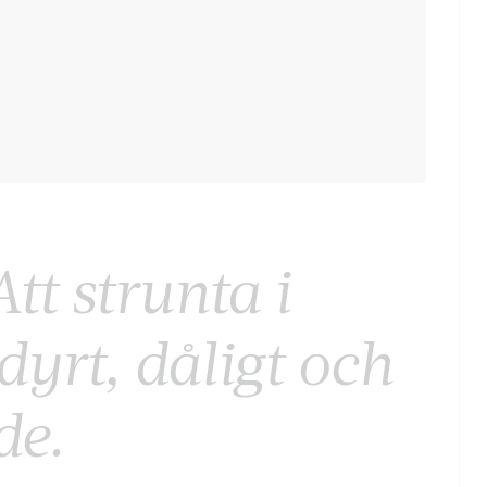
tt strunta i
yrt, dåligt och
de.