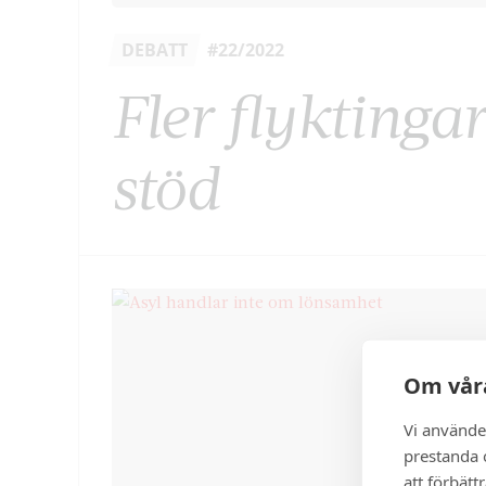
DEBATT
#22/2022
Fler flyktinga
stöd
Om våra
Vi använde
prestanda o
att förbätt