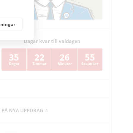
lningar
Dagar kvar till valdagen
35
22
26
54
Dagar
Timmar
Minuter
Sekunder
PÅ NYA UPPDRAG