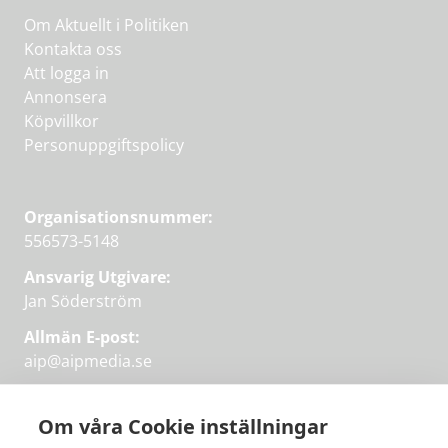
Om Aktuellt i Politiken
Kontakta oss
Att logga in
Annonsera
Köpvillkor
Personuppgiftspolicy
Organisationsnummer:
556573-5148
Ansvarig Utgivare:
Jan Söderström
Allmän E-post:
aip@aipmedia.se
Kundtjänst:
aip@flowyinfo.se
eller 08-1210 60 40.
Om våra Cookie inställningar