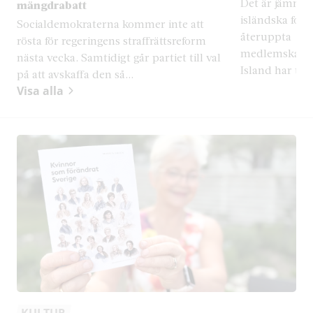
Det är jämnt i
mängdrabatt
isländska fol
Socialdemokraterna kommer inte att
återuppta
rösta för regeringens straffrättsreform
medlemskapsf
nästa vecka. Samtidigt går partiet till val
Island har tid
på att avskaffa den så...
Visa alla
KULTUR