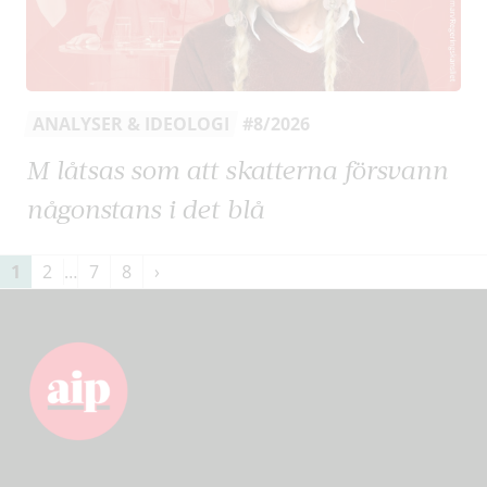
ANALYSER & IDEOLOGI
#8/2026
M låtsas som att skatterna försvann
någonstans i det blå
Sidnumrering
1
2
…
7
8
›
för
inlägg