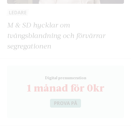
LEDARE
M & SD hycklar om
tvångsblandning och förvärrar
segregationen
D
igital prenumeration
1 månad för 0kr
PROVA PÅ