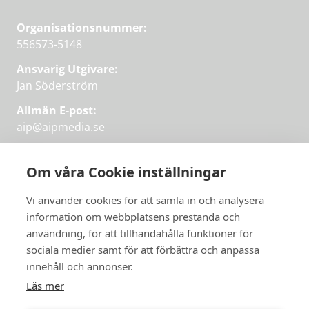
Organisationsnummer:
556573-5148
Ansvarig Utgivare:
Jan Söderström
Allmän E-post:
aip@aipmedia.se
Kundtjänst:
aip@flowyinfo.se
eller 08-1210 60 40.
Om våra Cookie inställningar
Instagram
LinkedIn
Twitter
Facebook
Vi använder cookies för att samla in och analysera
information om webbplatsens prestanda och
användning, för att tillhandahålla funktioner för
Få veckans bästa
sociala medier samt för att förbättra och anpassa
Få veckans bästa
innehåll och annonser.
artiklar i mejlen
artiklar på mejlen
Läs mer
Chefredaktör Jan Söderström tipsar
PRENUMERERA