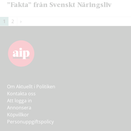
”Fakta” från Svenskt Näringsliv
Sidnumrering
1
2
›
för
inlägg
Om Aktuellt i Politiken
Kontakta oss
Att logga in
Annonsera
Köpvillkor
Personuppgiftspolicy