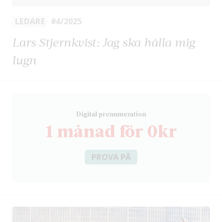
LEDARE
#4/2025
Lars Stjernkvist: Jag ska hålla mig
lugn
D
igital prenumeration
1 månad för 0kr
PROVA PÅ