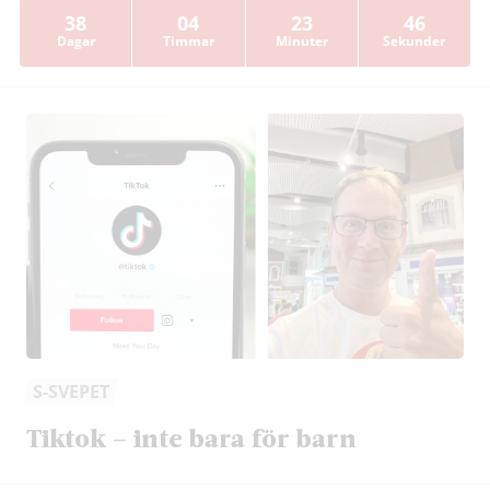
38
04
23
45
Dagar
Timmar
Minuter
Sekunder
S-SVEPET
Tiktok – inte bara för barn