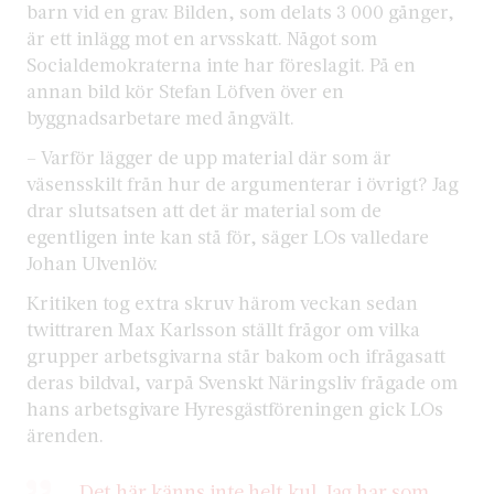
barn vid en grav. Bilden, som delats 3 000 gånger,
är ett inlägg mot en arvsskatt. Något som
Socialdemokraterna inte har föreslagit. På en
annan bild kör Stefan Löfven över en
byggnadsarbetare med ångvält.
– Varför lägger de upp material där som är
väsensskilt från hur de argumenterar i övrigt? Jag
drar slutsatsen att det är material som de
egentligen inte kan stå för, säger LOs valledare
Johan Ulvenlöv.
Kritiken tog extra skruv härom veckan sedan
twittraren Max Karlsson ställt frågor om vilka
grupper arbetsgivarna står bakom och ifrågasatt
deras bildval, varpå Svenskt Näringsliv frågade om
hans arbetsgivare Hyresgästföreningen gick LOs
ärenden.
Det här känns inte helt kul. Jag har som