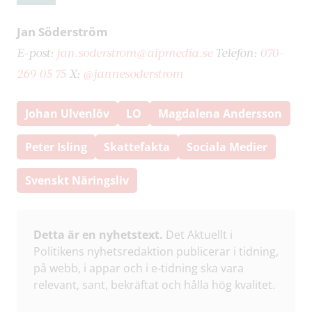
Jan Söderström
E-post:
jan.soderstrom@aipmedia.se
Telefon:
070-
269 05 75
X:
@jannesoderstrom
Johan Ulvenlöv
LO
Magdalena Andersson
Peter Isling
Skattefakta
Sociala Medier
Svenskt Näringsliv
Detta är en nyhetstext.
Det Aktuellt i
Politikens nyhetsredaktion publicerar i tidning,
på webb, i appar och i e-tidning ska vara
relevant, sant, bekräftat och hålla hög kvalitet.