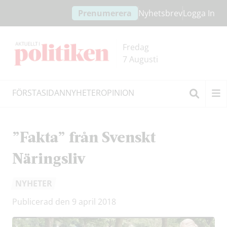
Hoppa
Hoppa
Prenumerera
Nyhetsbrev
Logga In
till
till
innehållet
headern
Fredag
7 Augusti
FÖRSTASIDAN
NYHETER
OPINION
Sök
”Fakta” från Svenskt
Näringsliv
NYHETER
Publicerad den 9 april 2018