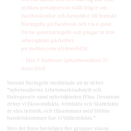
nyfiken privatperson ställt frågor om
Facebooksidor och hemsidor till Svenskt
Näringsliv, på Facebook och via e-post.
Då tar
@svenaringsliv
och pingar in min
arbetsgivare på twitter.
pic.twitter.com/eXAtwvbJZB
— Max V Karlsson (@KarlssonMax)
27
mars 2018
Svenskt Näringsliv meddelade att de driver
”nyhetssajterna Arbetsmarknadsnytt och
Entreprenör samt nyhetstjänsten fPlus. Dessutom
driver vi Ekonomifakta. Jobbfakta och Skattefakta
är våra initiativ, och tillsammans med Sthlms
handelskammare har vi Välfärdsfakta.”
Men det finns bevisligen fler grupper såsom