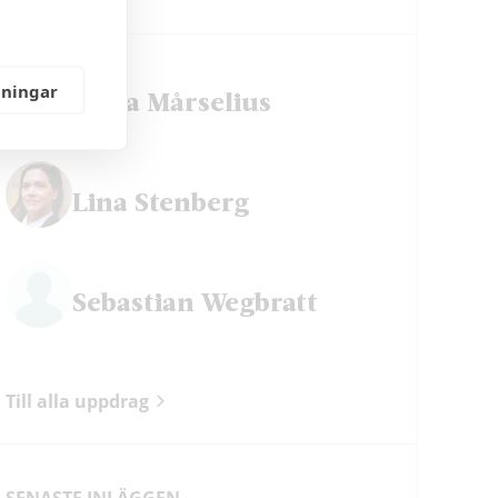
lningar
Petra Mårselius
Lina Stenberg
Sebastian Wegbratt
Till alla uppdrag
SENASTE INLÄGGEN