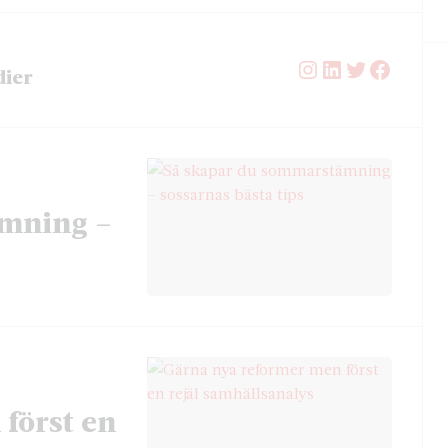
Instagram
LinkedIn
Twitter
Facebo
dier
ämning –
först en