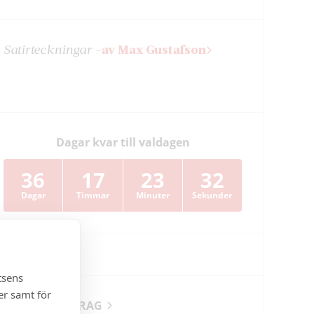
Satir­teckningar –
av Max Gustafson
Dagar kvar till valdagen
36
17
23
31
Dagar
Timmar
Minuter
Sekunder
tsens
er samt för
PÅ NYA UPPDRAG