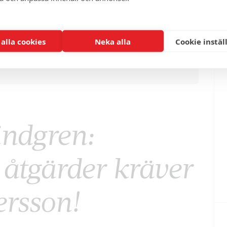
 alla cookies
Neka alla
Cookie instäl
indgren:
åtgärder kräver
ersson!