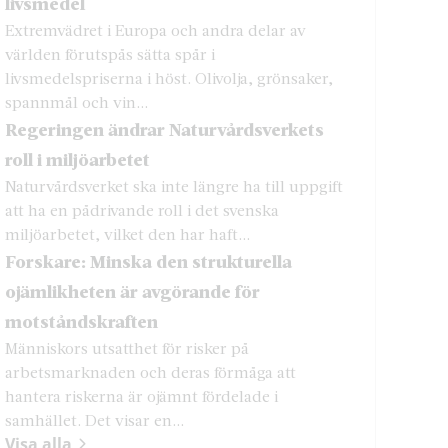
livsmedel
Extremvädret i Europa och andra delar av
världen förutspås sätta spår i
livsmedelspriserna i höst. Olivolja, grönsaker,
spannmål och vin...
Regeringen ändrar Naturvårdsverkets
roll i miljöarbetet
Naturvårdsverket ska inte längre ha till uppgift
att ha en pådrivande roll i det svenska
miljöarbetet, vilket den har haft...
Forskare: Minska den strukturella
ojämlikheten är avgörande för
motståndskraften
Människors utsatthet för risker på
arbetsmarknaden och deras förmåga att
hantera riskerna är ojämnt fördelade i
samhället. Det visar en...
Visa alla