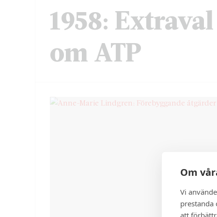
1958: Extraval
om ATP
Om våra
Vi använde
prestanda o
att förbätt