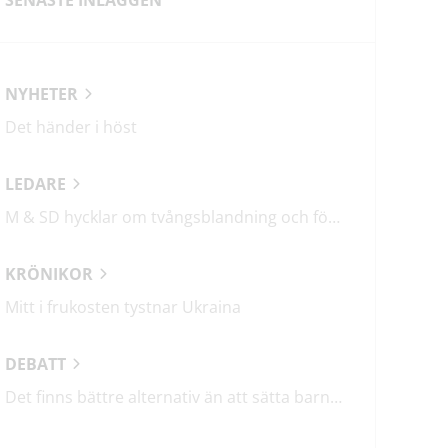
ok
NYHETER
Det händer i höst
LEDARE
M & SD hycklar om tvångsblandning och förvärrar segregationen
KRÖNIKOR
Mitt i frukosten tystnar Ukraina
DEBATT
Det finns bättre alternativ än att sätta barn i fängelse