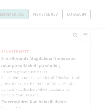
ENUMERERA
NYHETSBREV
LOGGA IN
SENASTE NYTT
S-ordförande Magdalena Andersson
talar på valkickoff på söndag
På söndag 9 augusti håller
Socialdemokraterna valkickoff. Klockan 11.00
presenterar partisekreterare Tobias Baudin
partiets valaffischer, vilket livesänds på
partiets Youtubekanal....
Extremvädret kan leda till dyrare