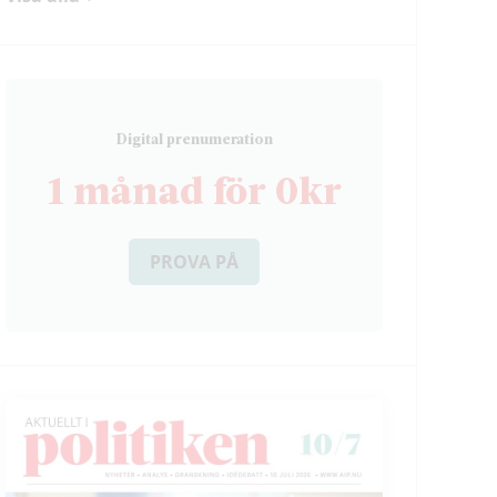
D
igital prenumeration
1 månad för 0kr
PROVA PÅ