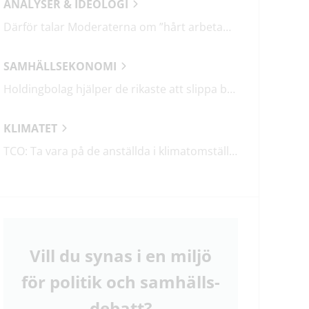
ANALYSER & IDEOLOGI
Därför talar Moderaterna om ”hårt arbetande människor”
SAMHÄLLSEKONOMI
Holdingbolag hjälper de rikaste att slippa betala miljarder i skatt
KLIMATET
TCO: Ta vara på de anställda i klimatomställningen
Vill du synas i en miljö
för politik och samhälls­
debatt?