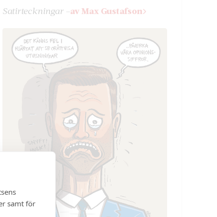
Satir­teckningar –
av Max Gustafson
tsens
er samt för