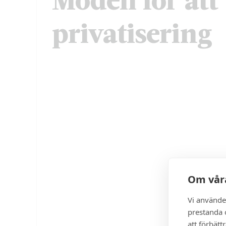
privatisering
Om våra
Vi använde
prestanda o
att förbätt