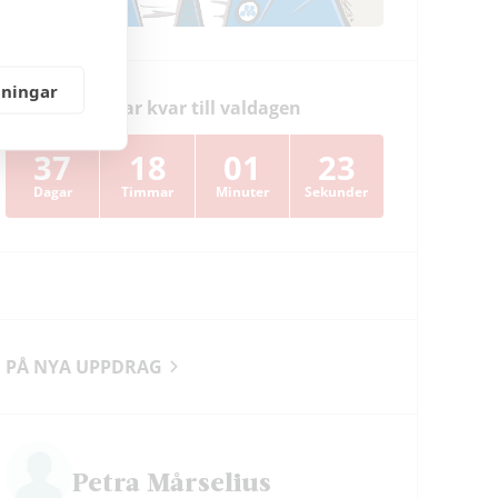
lningar
Dagar kvar till valdagen
37
18
01
22
Dagar
Timmar
Minuter
Sekunder
PÅ NYA UPPDRAG
Petra Mårselius