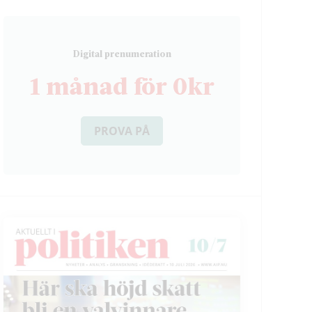
D
igital prenumeration
1 månad för 0kr
PROVA PÅ