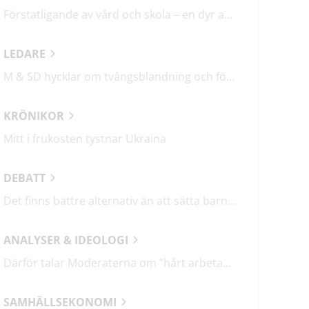
Förstatligande av vård och skola – en dyr affär med osäkert utfall
LEDARE
M & SD hycklar om tvångsblandning och förvärrar segregationen
KRÖNIKOR
Mitt i frukosten tystnar Ukraina
DEBATT
Det finns bättre alternativ än att sätta barn i fängelse
ANALYSER & IDEOLOGI
Därför talar Moderaterna om ”hårt arbetande människor”
SAMHÄLLSEKONOMI