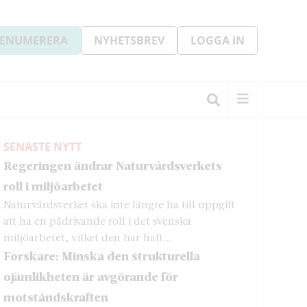
ENUMERERA
NYHETSBREV
LOGGA IN
SENASTE NYTT
Regeringen ändrar Naturvårdsverkets
roll i miljöarbetet
Naturvårdsverket ska inte längre ha till uppgift
att ha en pådrivande roll i det svenska
miljöarbetet, vilket den har haft...
Forskare: Minska den strukturella
ojämlikheten är avgörande för
motståndskraften