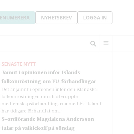
ENUMERERA
NYHETSBREV
LOGGA IN
SENASTE NYTT
Jämnt i opinionen inför Islands
folkomröstning om EU-förhandlingar
Det är jämnt i opinionen inför den isländska
folkomröstningen om att återuppta
medlemskapsförhandlingarna med EU. Island
har tidigare förhandlat om...
S-ordförande Magdalena Andersson
talar på valkickoff på söndag