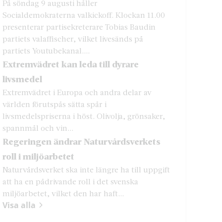
På söndag 9 augusti håller
Socialdemokraterna valkickoff. Klockan 11.00
presenterar partisekreterare Tobias Baudin
partiets valaffischer, vilket livesänds på
partiets Youtubekanal....
Extremvädret kan leda till dyrare
livsmedel
Extremvädret i Europa och andra delar av
världen förutspås sätta spår i
livsmedelspriserna i höst. Olivolja, grönsaker,
spannmål och vin...
Regeringen ändrar Naturvårdsverkets
roll i miljöarbetet
Naturvårdsverket ska inte längre ha till uppgift
att ha en pådrivande roll i det svenska
miljöarbetet, vilket den har haft...
Visa alla