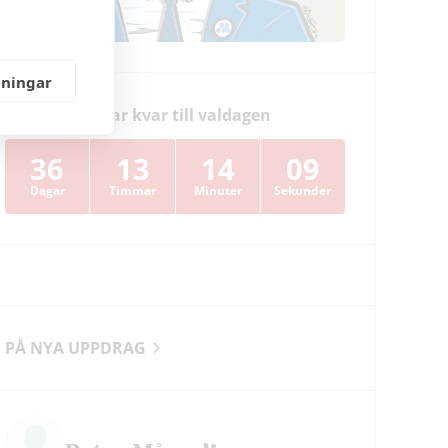
lningar
Dagar kvar till valdagen
36
13
14
08
Dagar
Timmar
Minuter
Sekunder
PÅ NYA UPPDRAG