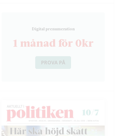
D
igital prenumeration
1 månad för 0kr
PROVA PÅ