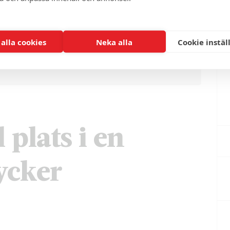
 alla cookies
Neka alla
Cookie instäl
 plats i en
tycker