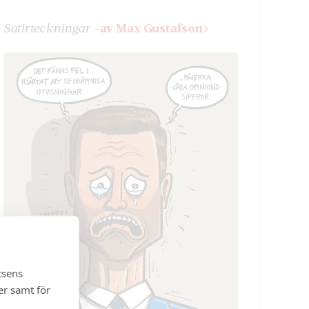
Satir­teckningar –
av Max Gustafson
tsens
er samt för