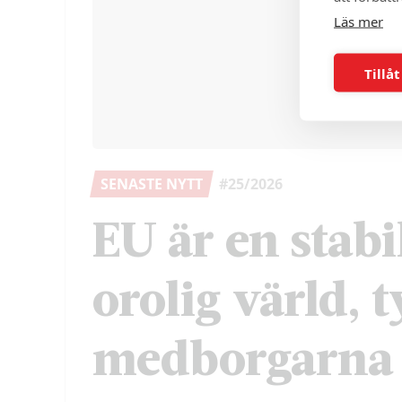
Läs mer
Tillåt
SENASTE NYTT
#25/2026
EU är en stabil
orolig värld, 
medborgarna