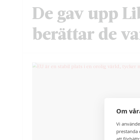
De gav upp Li
berättar de va
Om våra
Vi använde
prestanda o
att förbätt