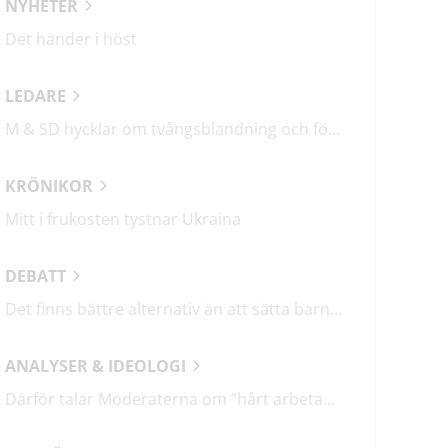
NYHETER
Det händer i höst
LEDARE
M & SD hycklar om tvångsblandning och förvärrar segregationen
KRÖNIKOR
Mitt i frukosten tystnar Ukraina
DEBATT
Det finns bättre alternativ än att sätta barn i fängelse
ANALYSER & IDEOLOGI
Därför talar Moderaterna om ”hårt arbetande människor”