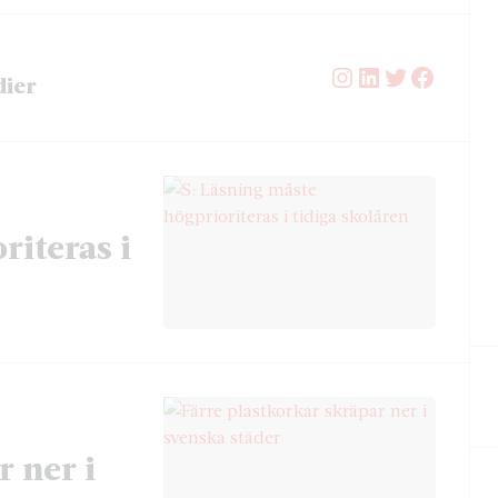
Instagram
LinkedIn
Twitter
Facebo
dier
riteras i
r ner i