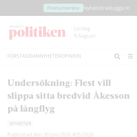
Hoppa
Hoppa
Prenumerera
Nyhetsbrev
Logga In
till
till
innehållet
headern
Lördag
8 Augusti
FÖRSTASIDAN
NYHETER
OPINION
Sök
Undersökning: Flest vill
slippa sitta bredvid Åkesson
på långflyg
NYHETER
Publicerad den 30 juni 2026
#25/2026