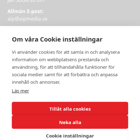
Jan Söderström
Allmän E-post:
aip@aipmedia.se
Kundtjänst:
aip@flowyinfo.se
eller 08-1210 60 40.
Om våra Cookie inställningar
Instagram
LinkedIn
Twitter
Facebook
Vi använder cookies för att samla in och analysera
information om webbplatsens prestanda och
användning, för att tillhandahålla funktioner för
sociala medier samt för att förbättra och anpassa
Få veckans bästa
innehåll och annonser.
artiklar på mejlen
Läs mer
Prova på,
PRENUMERERA
första månaden
Tillåt alla cookies
gratis.
Neka alla
PRENUMERERA
Cookie inställningar
© 2026 Aktuellt i Politiken.