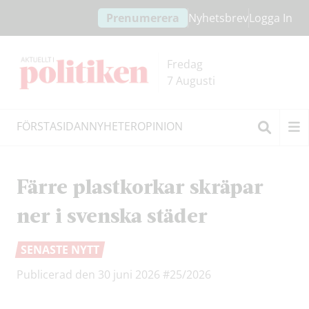
Hoppa
Hoppa
Prenumerera
Nyhetsbrev
Logga In
till
till
innehållet
headern
Fredag
7 Augusti
FÖRSTASIDAN
NYHETER
OPINION
Sök
Färre plastkorkar skräpar
ner i svenska städer
SENASTE NYTT
Publicerad den 30 juni 2026
#25/2026