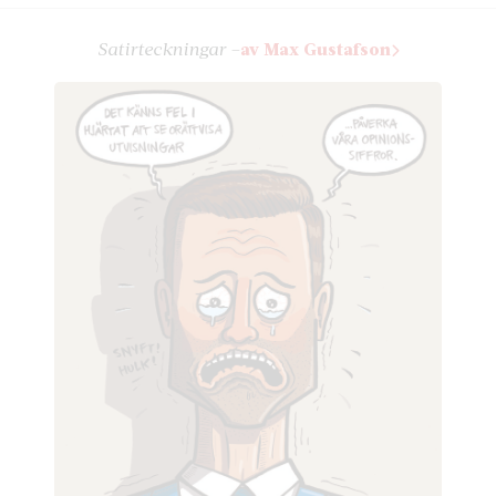
Satir­teckningar –
av Max Gustafson