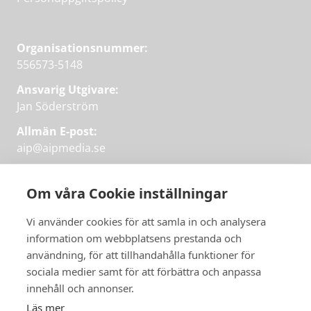
Organisationsnummer:
556573-5148
Ansvarig Utgivare:
Jan Söderström
Allmän E-post:
aip@aipmedia.se
Kundtjänst:
aip@flowyinfo.se
eller 08-1210 60 40.
Om våra Cookie inställningar
Instagram
LinkedIn
Twitter
Facebook
Vi använder cookies för att samla in och analysera
information om webbplatsens prestanda och
användning, för att tillhandahålla funktioner för
sociala medier samt för att förbättra och anpassa
Få veckans bästa
innehåll och annonser.
artiklar på mejlen
Läs mer