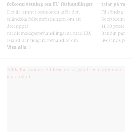
folkomröstning om EU-förhandlingar
talar på valk
Det är jämnt i opinionen inför den
På söndag 9 au
isländska folkomröstningen om att
Socialdemokra
återuppta
11.00 presente
medlemskapsförhandlingarna med EU.
Baudin partiets
Island har tidigare förhandlat om...
livesänds på p
Visa alla