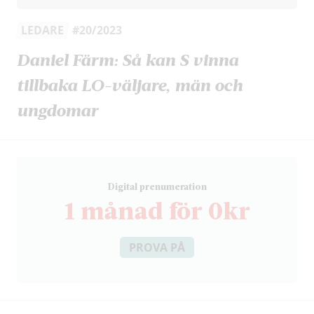
LEDARE
#20/2023
Daniel Färm: Så kan S vinna
tillbaka LO-väljare, män och
ungdomar
D
igital prenumeration
1 månad för 0kr
PROVA PÅ