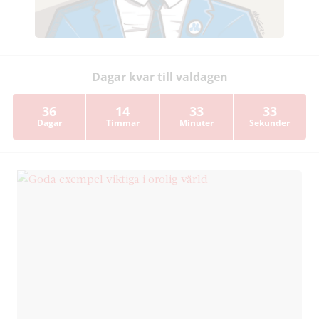
Dagar kvar till valdagen
36
14
33
33
Dagar
Timmar
Minuter
Sekunder