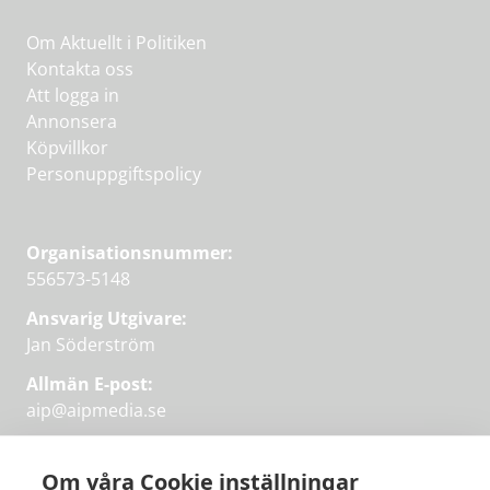
Om Aktuellt i Politiken
Kontakta oss
Att logga in
Annonsera
Köpvillkor
Personuppgiftspolicy
Organisationsnummer:
556573-5148
Ansvarig Utgivare:
Jan Söderström
Allmän E-post:
aip@aipmedia.se
Kundtjänst:
aip@flowyinfo.se
eller 08-1210 60 40.
Om våra Cookie inställningar