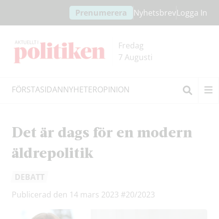
Hoppa
Hoppa
Prenumerera
Nyhetsbrev
Logga In
till
till
innehållet
headern
Fredag
7 Augusti
FÖRSTASIDAN
NYHETER
OPINION
Sök
Det är dags för en modern
äldrepolitik
DEBATT
Publicerad den 14 mars 2023
#20/2023