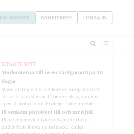
ENUMERERA
NYHETSBREV
LOGGA IN
SENASTE NYTT
Moderaterna vill se en vårdgaranti på 30
dagar
Moderaterna vill ha en kortare vårdgaranti för
att korta vårdköerna. Patienter ska garanteras
specialistvård inom 30 dagar. I dag innebär...
15 omkom på jobbet till och med juli
15 personer avled i dödsolyckor i arbetet
under årets första sju månader, enligt
Arbetsmiljöverkets statistik. Det är färre