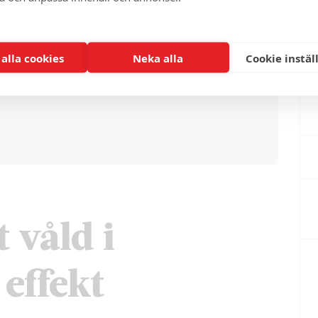
 alla cookies
Neka alla
Cookie instäl
 våld i
 effekt