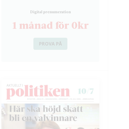
D
igital prenumeration
1 månad för 0kr
PROVA PÅ