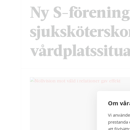
Ny S-förening:
sjuksköterskor
vårdplatssitu
Om våra
Vi använde
prestanda o
att förbätt