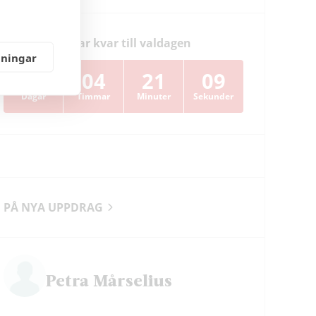
Dagar kvar till valdagen
lningar
38
04
21
08
Dagar
Timmar
Minuter
Sekunder
PÅ NYA UPPDRAG
Petra Mårselius