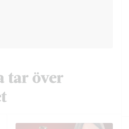
 tar över
t