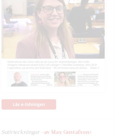
Läs e-tidningen
Satir­teckningar –
av Max Gustafson