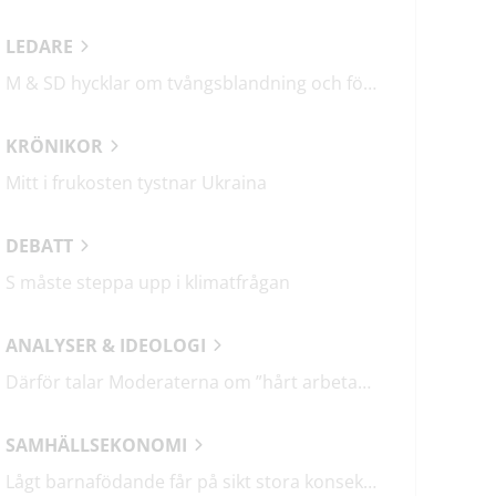
LEDARE
M & SD hycklar om tvångsblandning och förvärrar segregationen
KRÖNIKOR
Mitt i frukosten tystnar Ukraina
DEBATT
S måste steppa upp i klimatfrågan
ANALYSER & IDEOLOGI
Därför talar Moderaterna om ”hårt arbetande människor”
SAMHÄLLSEKONOMI
Lågt barnafödande får på sikt stora konsekvenser