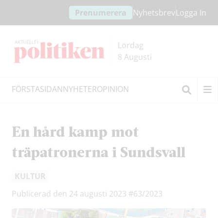
Hoppa
Hoppa
Prenumerera
Nyhetsbrev
Logga In
till
till
innehållet
headern
Lördag
8 Augusti
FÖRSTASIDAN
NYHETER
OPINION
Sök
En hård kamp mot
träpatronerna i Sundsvall
KULTUR
Publicerad den 24 augusti 2023
#63/2023