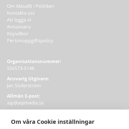
Om Aktuellt i Politiken
Kontakta oss
Att logga in
Annonsera
Köpvillkor
Personuppgiftspolicy
Organisationsnummer:
556573-5148
Ansvarig Utgivare:
Jan Söderström
Allmän E-post:
aip@aipmedia.se
Kundtjänst:
aip@flowyinfo.se
eller 08-1210 60 40.
Om våra Cookie inställningar