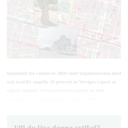
Sundsvall var i slutet av 1800-talet träpatronernas land
och stod för ungefär 20 procent av Sveriges export av
sågade trävaror. Arbetarrörelsen möttes av hårt
motstånd och många aktiva tvingades flytta.
Vill du läsa denna artikel?