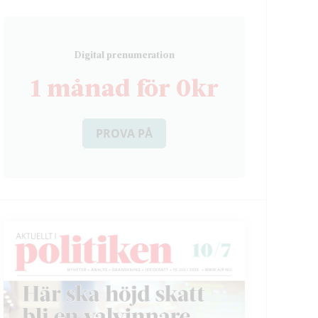
D
igital prenumeration
1 månad för 0kr
PROVA PÅ