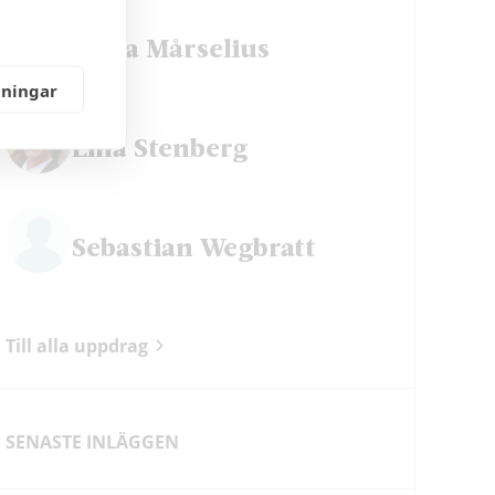
Petra Mårselius
lningar
Lina Stenberg
Sebastian Wegbratt
Till alla uppdrag
ok
SENASTE INLÄGGEN