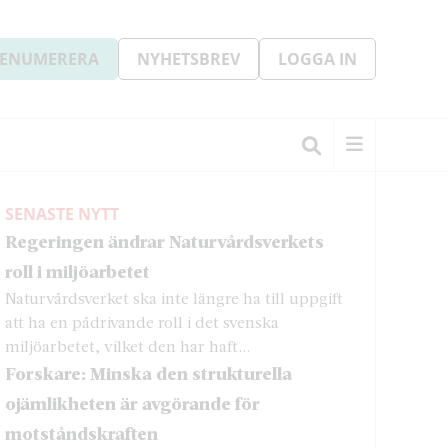
ENUMERERA
NYHETSBREV
LOGGA IN
SENASTE NYTT
Regeringen ändrar Naturvårdsverkets
roll i miljöarbetet
Naturvårdsverket ska inte längre ha till uppgift
att ha en pådrivande roll i det svenska
miljöarbetet, vilket den har haft...
Forskare: Minska den strukturella
ojämlikheten är avgörande för
motståndskraften