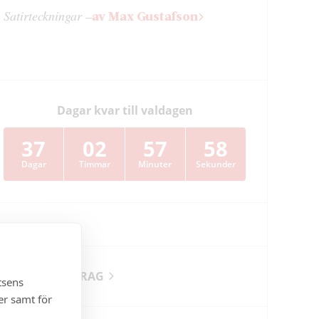
Satir­teckningar –
av Max Gustafson
Dagar kvar till valdagen
37
02
57
57
Dagar
Timmar
Minuter
Sekunder
PÅ NYA UPPDRAG
tsens
er samt för