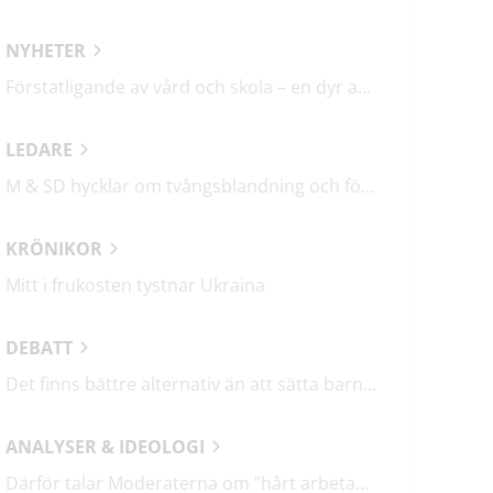
NYHETER
Förstatligande av vård och skola – en dyr affär med osäkert utfall
LEDARE
M & SD hycklar om tvångsblandning och förvärrar segregationen
KRÖNIKOR
Mitt i frukosten tystnar Ukraina
DEBATT
Det finns bättre alternativ än att sätta barn i fängelse
ANALYSER & IDEOLOGI
Därför talar Moderaterna om ”hårt arbetande människor”