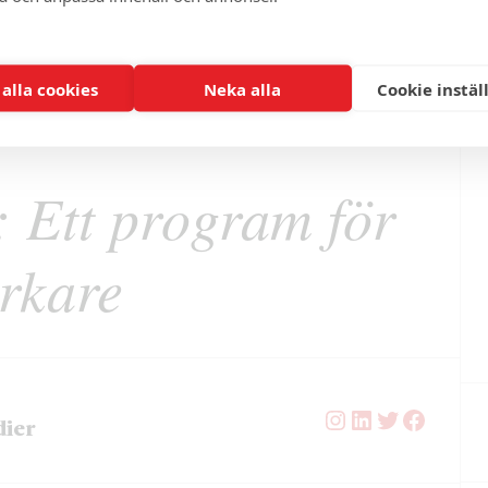
 alla cookies
Neka alla
Cookie instäl
: Ett program för
erkare
Instagram
LinkedIn
Twitter
Facebo
dier