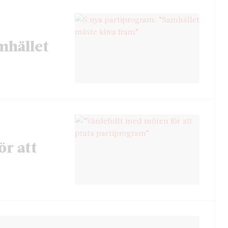
mhället
ör att