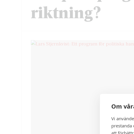
riktning?
Om våra
Vi använde
prestanda o
att förbätt