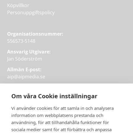
Köpvillkor
Personuppgiftspolicy
Organisationsnummer:
556573-5148
Ansvarig Utgivare:
Jan Söderström
Allmän E-post:
aip@aipmedia.se
Kundtjänst:
aip@flowyinfo.se
eller 08-1210 60 40.
Om våra Cookie inställningar
Instagram
LinkedIn
Twitter
Facebook
Vi använder cookies för att samla in och analysera
information om webbplatsens prestanda och
användning, för att tillhandahålla funktioner för
sociala medier samt för att förbättra och anpassa
Få veckans bästa