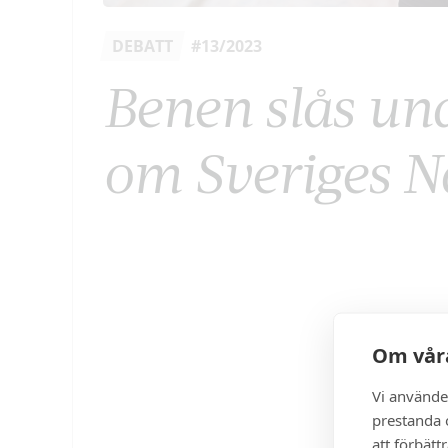
DEBATT
#13/2023
Benen slås un
om Sveriges 
Om våra
Vi använde
prestanda o
att förbätt