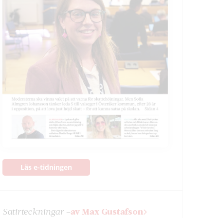
Läs e-tidningen
Satir­teckningar –
av Max Gustafson