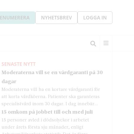
ENUMERERA
NYHETSBREV
LOGGA IN
SENASTE NYTT
Moderaterna vill se en vårdgaranti på 30
dagar
Moderaterna vill ha en kortare vårdgaranti för
att korta vårdköerna. Patienter ska garanteras
specialistvård inom 30 dagar. I dag innebär...
15 omkom på jobbet till och med juli
15 personer avled i dödsolyckor i arbetet
under årets första sju månader, enligt
Arbetsmiljöverkets statistik. Det är färre