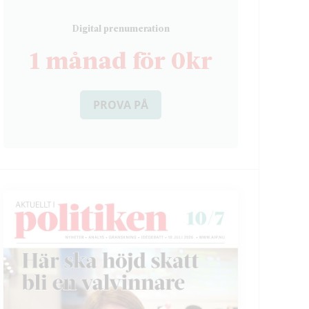
D
igital prenumeration
1 månad för 0kr
PROVA PÅ