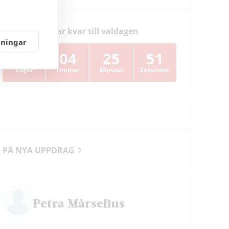
Dagar kvar till valdagen
lningar
38
04
25
50
Dagar
Timmar
Minuter
Sekunder
PÅ NYA UPPDRAG
Petra Mårselius