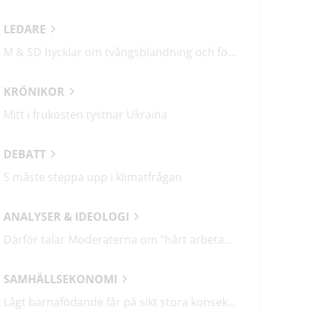
LEDARE
M & SD hycklar om tvångsblandning och förvärrar segregationen
KRÖNIKOR
Mitt i frukosten tystnar Ukraina
DEBATT
S måste steppa upp i klimatfrågan
ANALYSER & IDEOLOGI
Därför talar Moderaterna om ”hårt arbetande människor”
SAMHÄLLSEKONOMI
Lågt barnafödande får på sikt stora konsekvenser