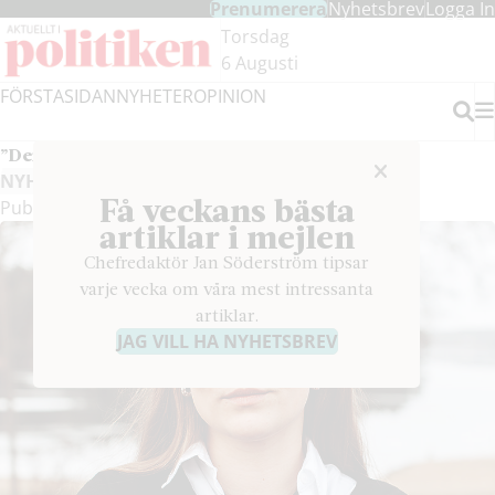
Prenumerera
Nyhetsbrev
Logga In
Hoppa
Hoppa
Torsdag
till
till
6 Augusti
innehållet
headern
FÖRSTASIDAN
NYHETER
OPINION
Sök
”Den ekonomiska politiken blir en stridsfråga”
NYHETER
Få veckans bästa
Publicerad den 13 maj 2025
#18/2025
artiklar i mejlen
Chefredaktör Jan Söderström tipsar
varje vecka om våra mest intressanta
artiklar.
JAG VILL HA NYHETSBREV