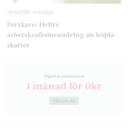
NYHETER
#19/2026
Forskare: Hellre
arbetskraftsinvandring än höjda
skatter
D
igital prenumeration
1 månad för 0kr
PROVA PÅ