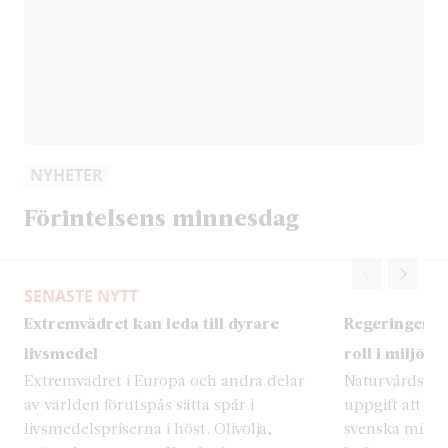
NYHETER
Förintelsens minnesdag
SENASTE NYTT
Extremvädret kan leda till dyrare
Regeringen ä
livsmedel
roll i miljöar
Extremvädret i Europa och andra delar
Naturvårdsverk
av världen förutspås sätta spår i
uppgift att ha
livsmedelspriserna i höst. Olivolja,
svenska miljöa