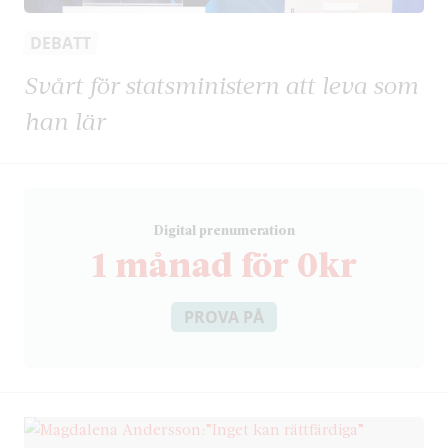
DEBATT
Svårt för statsministern att leva som
han lär
D
igital prenumeration
1 månad för 0kr
PROVA PÅ