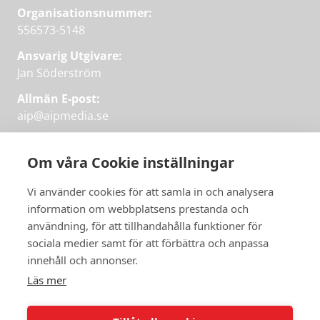
Organisationsnummer:
556573-5148
Ansvarig Utgivare:
Jan Söderström
Allmän E-post:
aip@aipmedia.se
Kundtjänst:
aip@flowyinfo.se
eller 08-1210 60 40.
Om våra Cookie inställningar
Instagram
LinkedIn
Twitter
Facebook
Vi använder cookies för att samla in och analysera
information om webbplatsens prestanda och
användning, för att tillhandahålla funktioner för
sociala medier samt för att förbättra och anpassa
Få veckans bästa
innehåll och annonser.
artiklar på mejlen
Läs mer
Prova på,
PRENUMERERA
första månaden