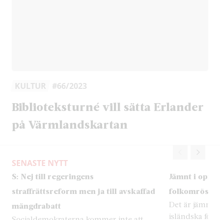
KULTUR
#66/2023
Biblioteksturné vill sätta Erlander
på Värmlandskartan
SENASTE NYTT
S: Nej till regeringens
Jämnt i opini
straffrättsreform men ja till avskaffad
folkomröstni
Det är jämnt i
mängdrabatt
isländska fol
Socialdemokraterna kommer inte att