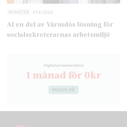
NYHETER
#14/2024
AI en del av Värmdös lösning för
socialsekreterarnas arbetsmiljö
D
igital prenumeration
1 månad för 0kr
PROVA PÅ