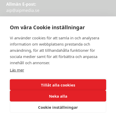
Allmän E-post:
aip@aipmedia.se
Kundtjänst:
aip@flowyinfo.se
eller 08-1210 60 40.
Om våra Cookie inställningar
Instagram
LinkedIn
Twitter
Facebook
Vi använder cookies för att samla in och analysera
information om webbplatsens prestanda och
användning, för att tillhandahålla funktioner för
sociala medier samt för att förbättra och anpassa
Få veckans bästa
innehåll och annonser.
artiklar på mejlen
Läs mer
Prova på,
PRENUMERERA
första månaden
Tillåt alla cookies
gratis.
Neka alla
PRENUMERERA
Cookie inställningar
© 2026 Aktuellt i Politiken.