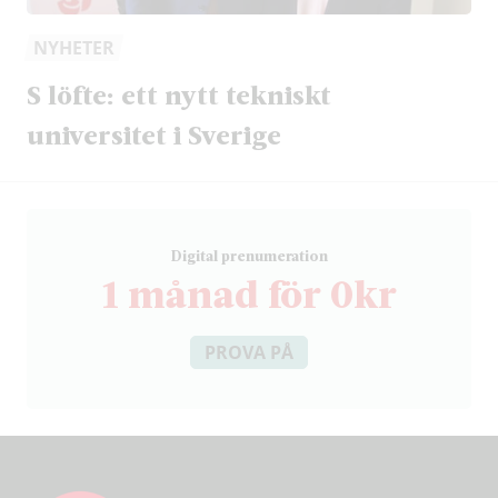
NYHETER
S löfte: ett nytt tekniskt
universitet i Sverige
D
igital prenumeration
1 månad för 0kr
PROVA PÅ