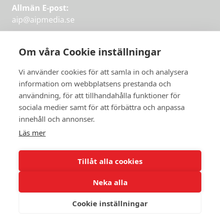
Allmän E-post:
aip@aipmedia.se
Kundtjänst:
aip@flowyinfo.se
eller 08-1210 60 40.
Om våra Cookie inställningar
Instagram
LinkedIn
Twitter
Facebook
Vi använder cookies för att samla in och analysera
information om webbplatsens prestanda och
användning, för att tillhandahålla funktioner för
Få veckans bästa
sociala medier samt för att förbättra och anpassa
Få veckans bästa
innehåll och annonser.
artiklar i mejlen
artiklar på mejlen
Läs mer
Chefredaktör Jan Söderström tipsar
PRENUMERERA
varje vecka om våra mest intressanta
Tillåt alla cookies
artiklar.
Neka alla
JAG VILL HA NYHETSBREV
Cookie inställningar
© 2026 Aktuellt i Politiken.