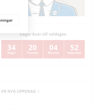
lningar
Dagar kvar till valdagen
34
20
04
51
Dagar
Timmar
Minuter
Sekunder
PÅ NYA UPPDRAG