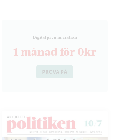
D
igital prenumeration
1 månad för 0kr
PROVA PÅ