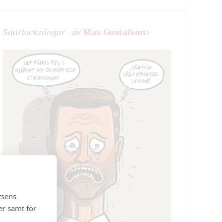
Satir­teckningar –
av Max Gustafson
tsens
er samt för