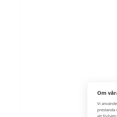
Om våra
Vi använde
prestanda o
att förbätt