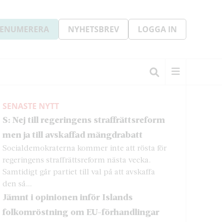
ENUMERERA
NYHETSBREV
LOGGA IN
SENASTE NYTT
S: Nej till regeringens straffrättsreform
men ja till avskaffad mängdrabatt
Socialdemokraterna kommer inte att rösta för
regeringens straffrättsreform nästa vecka.
Samtidigt går partiet till val på att avskaffa
den så...
Jämnt i opinionen inför Islands
folkomröstning om EU-förhandlingar