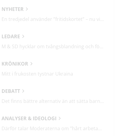
NYHETER
En tredjedel använder ”fritidskortet” – nu vill regeringen utveckla det
LEDARE
M & SD hycklar om tvångsblandning och förvärrar segregationen
KRÖNIKOR
Mitt i frukosten tystnar Ukraina
DEBATT
Det finns bättre alternativ än att sätta barn i fängelse
ANALYSER & IDEOLOGI
Därför talar Moderaterna om ”hårt arbetande människor”