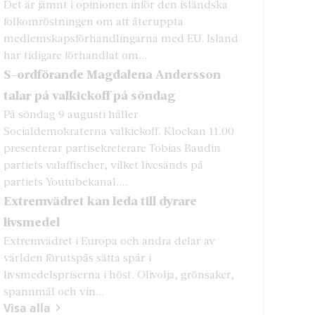
Det är jämnt i opinionen inför den isländska
folkomröstningen om att återuppta
medlemskapsförhandlingarna med EU. Island
har tidigare förhandlat om...
S-ordförande Magdalena Andersson
talar på valkickoff på söndag
På söndag 9 augusti håller
Socialdemokraterna valkickoff. Klockan 11.00
presenterar partisekreterare Tobias Baudin
partiets valaffischer, vilket livesänds på
partiets Youtubekanal....
Extremvädret kan leda till dyrare
livsmedel
Extremvädret i Europa och andra delar av
världen förutspås sätta spår i
livsmedelspriserna i höst. Olivolja, grönsaker,
spannmål och vin...
Visa alla