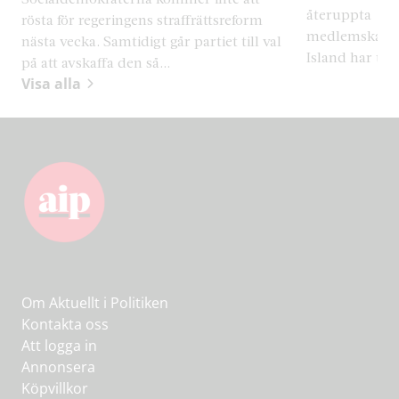
återuppta
rösta för regeringens straffrättsreform
medlemskapsf
nästa vecka. Samtidigt går partiet till val
Island har tid
på att avskaffa den så...
Visa alla
Om Aktuellt i Politiken
Kontakta oss
Att logga in
Annonsera
Köpvillkor