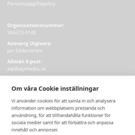
Personuppgiftspolicy
Organisationsnummer:
556573-5148
Ansvarig Utgivare:
Jan Söderström
Allmän E-post:
aip@aipmedia.se
Kundtjänst:
aip@flowyinfo.se
eller 08-1210 60 40.
Om våra Cookie inställningar
Instagram
LinkedIn
Twitter
Facebook
Vi använder cookies för att samla in och analysera
information om webbplatsens prestanda och
användning, för att tillhandahålla funktioner för
sociala medier samt för att förbättra och anpassa
Få veckans bästa
innehåll och annonser.
artiklar på mejlen