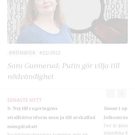
KRÖNIKOR
#22/2022
Sara Gunnerud: Putin gör vilja till
nödvändighet
SENASTE NYTT
S: Nej till regeringens
Jämnt i opini
straffrättsreform men ja till avskaffad
folkomröstni
Det är jämnt i
mängdrabatt
isländska fol
Socialdemokraterna kommer inte att