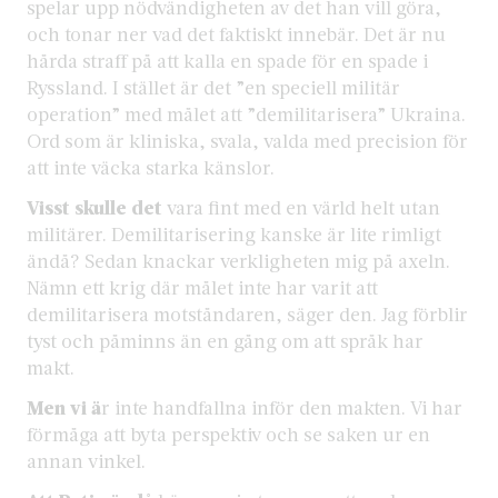
spelar upp nödvändigheten av det han vill göra,
och tonar ner vad det faktiskt innebär. Det är nu
hårda straff på att kalla en spade för en spade i
Ryssland. I stället är det ”en speciell militär
operation” med målet att ”demilitarisera” Ukraina.
Ord som är kliniska, svala, valda med precision för
att inte väcka starka känslor.
Visst skulle det
vara fint med en värld helt utan
militärer. Demilitarisering kanske är lite rimligt
ändå? Sedan knackar verkligheten mig på axeln.
Nämn ett krig där målet inte har varit att
demilitarisera motståndaren, säger den. Jag förblir
tyst och påminns än en gång om att språk har
makt.
Men vi ä
r inte handfallna inför den makten. Vi har
förmåga att byta perspektiv och se saken ur en
annan vinkel.