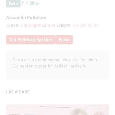
Dela
Aktuellt i Politiken
E-post:
aip@aipmedia.se
Telefon:
08-700 26 00
Det Politiska Språket
Putin
Detta är en opinionstext i Aktuellt i Politiken.
Skribenten svarar för åsikter i artikeln.
LÄS VIDARE