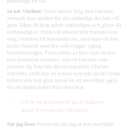
mänskliga för oss.
Så när Vladimi
r Putin startar krig mot Ukraina
använde han språket för att rättfärdiga det han vill
göra. Viljan till krig måste rättfärdigas och göras till
nödvändighet. Putin vill absolut inte framstå som
svag i relation till Natoländerna, men han vill inte
heller framstå som den som triggar i gång
händelsekedjan. Putin målar ut Nato som ett hot
mot Rysslands existens, och ett Ukraina som
närmar sig Nato blir då oacceptabelt. I Putins
retoriska värld kan en ledare som står på det ryska
folkets sida inte göra annat än att motvilligt agera
för att skydda folket från detta hot.
Det är nu hårda straff på att kalla en
spade för en spade i Ryssland.
När jag läser
Putins tal slås jag av hur han både