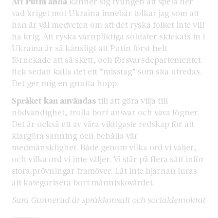
Att Putin ändå
känner sig tvungen att spela ner
vad kriget mot Ukraina innebär tolkar jag som att
han är väl medveten om att det ryska folket inte vill
ha krig. Att ryska värnpliktiga soldater skickats in i
Ukraina är så känsligt att Putin först helt
förnekade att så skett, och försvarsdepartementet
fick sedan kalla det ett ”misstag” som ska utredas.
Det ger mig en gnutta hopp.
Språket kan användas
till att göra vilja till
nödvändighet, trolla bort ansvar och väva lögner.
Det är också ett av våra viktigaste redskap för att
klargöra sanning och behålla vår
medmänsklighet. Både genom vilka ord vi väljer,
och vilka ord vi inte väljer. Vi står på flera sätt inför
stora prövningar framöver. Låt inte hjärnan luras
att kategorisera bort människovärdet.
Sara Gunnerud är språkkonsult och socialdemokrat