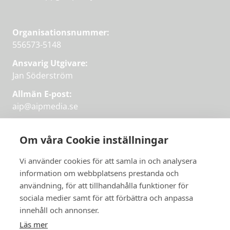
Organisationsnummer:
556573-5148
Ansvarig Utgivare:
Jan Söderström
Allmän E-post:
aip@aipmedia.se
Kundtjänst:
aip@flowyinfo.se
eller 08-1210 60 40.
Om våra Cookie inställningar
Instagram
LinkedIn
Twitter
Facebook
Vi använder cookies för att samla in och analysera
information om webbplatsens prestanda och
användning, för att tillhandahålla funktioner för
Få veckans bästa
sociala medier samt för att förbättra och anpassa
Få veckans bästa
innehåll och annonser.
artiklar i mejlen
artiklar på mejlen
Läs mer