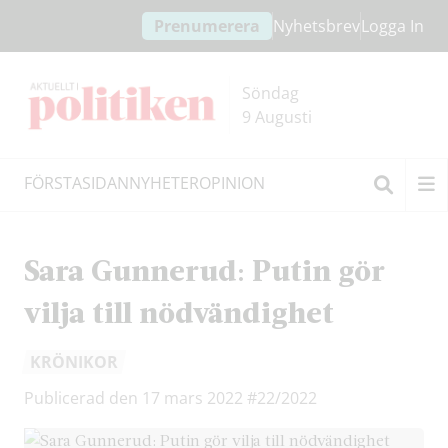
Hoppa
Hoppa
Prenumerera
Nyhetsbrev
Logga In
till
till
innehållet
headern
Söndag
9 Augusti
FÖRSTASIDAN
NYHETER
OPINION
Sök
Sara Gunnerud: Putin gör
vilja till nödvändighet
KRÖNIKOR
Publicerad den 17 mars 2022
#22/2022