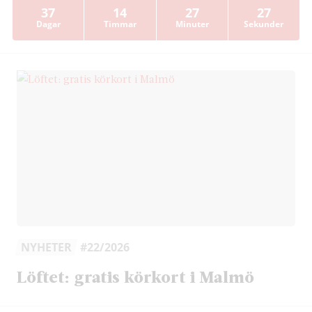
37
14
27
26
Dagar
Timmar
Minuter
Sekunder
NYHETER
#22/2026
Löftet: gratis körkort i Malmö