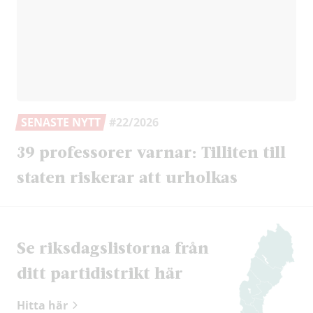
SENASTE NYTT
#22/2026
39 professorer varnar: Tilliten till
staten riskerar att urholkas
Se riksdags­listorna från
ditt partidistrikt här
Hitta här