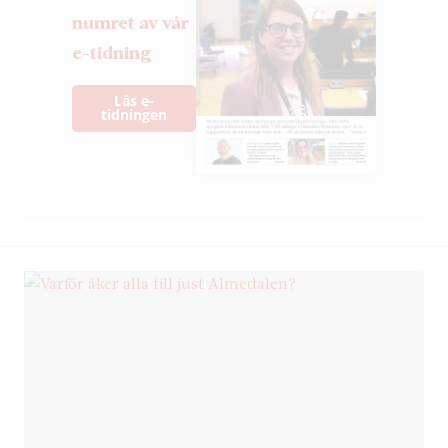
numret av vår
e-tidning
Läs e-
tidningen