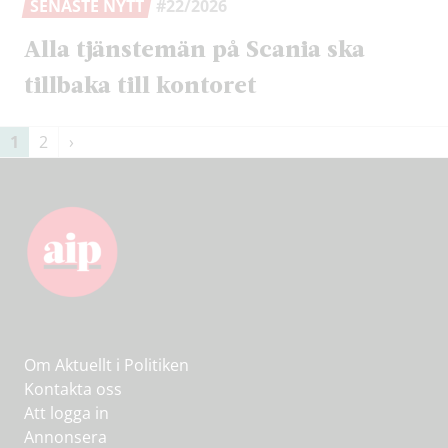
SENASTE NYTT
#22/2026
Alla tjänstemän på Scania ska
tillbaka till kontoret
Sidnumrering
1
2
›
för
inlägg
Om Aktuellt i Politiken
Kontakta oss
Att logga in
Annonsera