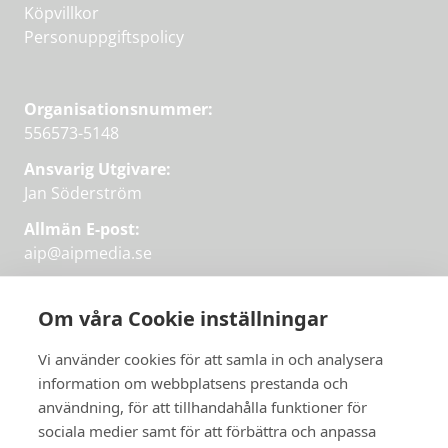
Köpvillkor
Personuppgiftspolicy
Organisationsnummer:
556573-5148
Ansvarig Utgivare:
Jan Söderström
Allmän E-post:
aip@aipmedia.se
Kundtjänst:
aip@flowyinfo.se
eller 08-1210 60 40.
Om våra Cookie inställningar
Instagram
LinkedIn
Twitter
Facebook
Vi använder cookies för att samla in och analysera
information om webbplatsens prestanda och
användning, för att tillhandahålla funktioner för
Få veckans bästa
sociala medier samt för att förbättra och anpassa
Få veckans bästa