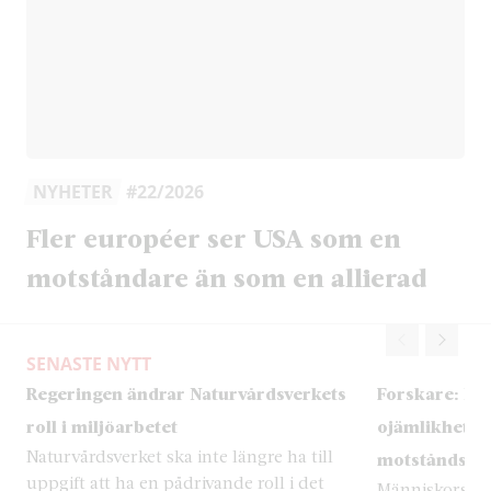
NYHETER
#22/2026
Fler européer ser USA som en
motståndare än som en allierad
SENASTE NYTT
Regeringen ändrar Naturvårdsverkets
Forskare: Mi
roll i miljöarbetet
ojämlikheten
Naturvårdsverket ska inte längre ha till
motståndskr
uppgift att ha en pådrivande roll i det
Människors uts