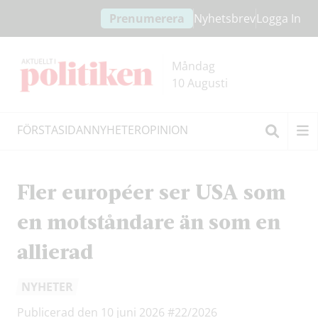
Hoppa
Hoppa
Prenumerera
Nyhetsbrev
Logga In
till
till
innehållet
headern
Måndag
10 Augusti
FÖRSTASIDAN
NYHETER
OPINION
Sök
Fler européer ser USA som
en motståndare än som en
allierad
NYHETER
Publicerad den 10 juni 2026
#22/2026