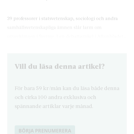
39 professorer i statsvetenskap, sociologi och andra
samhällsvetenskapliga ämnen slår larm om
utvecklingen i Sverige. I en debattartikel i Aftonbladet…
Vill du läsa denna artikel?
För bara 59 kr/mån kan du läsa både denna
och cirka 100 andra exklusiva och
spännande artiklar varje månad.
BÖRJA PRENUMERERA