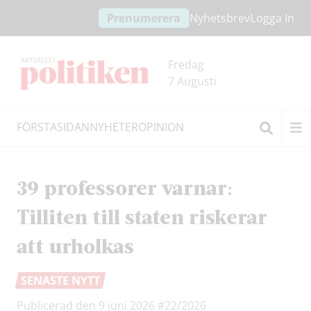
Hoppa
Hoppa
Prenumerera
Nyhetsbrev
Logga In
till
till
innehållet
headern
Fredag
7 Augusti
FÖRSTASIDAN
NYHETER
OPINION
Sök
39 professorer varnar:
Tilliten till staten riskerar
att urholkas
SENASTE NYTT
Publicerad den 9 juni 2026
#22/2026