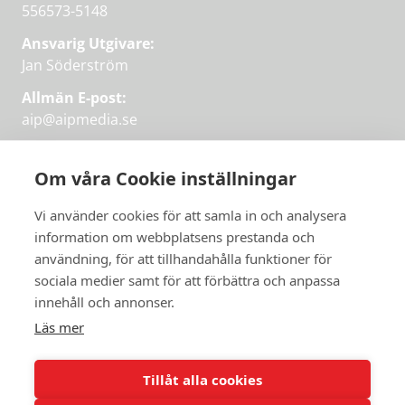
556573-5148
Ansvarig Utgivare:
Jan Söderström
Allmän E-post:
aip@aipmedia.se
Kundtjänst:
aip@flowyinfo.se
eller 08-1210 60 40.
Om våra Cookie inställningar
Instagram
LinkedIn
Twitter
Facebook
Vi använder cookies för att samla in och analysera
information om webbplatsens prestanda och
användning, för att tillhandahålla funktioner för
sociala medier samt för att förbättra och anpassa
Få veckans bästa
innehåll och annonser.
artiklar på mejlen
Läs mer
Prova på,
PRENUMERERA
första månaden
Tillåt alla cookies
gratis.