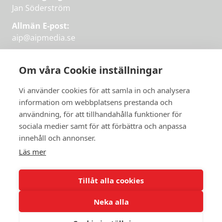
Jan Söderström
Allmän E-post:
aip@aipmedia.se
Kundtjänst:
aip@flowyinfo.se
eller 08-1210 60 40.
Om våra Cookie inställningar
Instagram
LinkedIn
Twitter
Facebook
Vi använder cookies för att samla in och analysera
information om webbplatsens prestanda och
användning, för att tillhandahålla funktioner för
Få veckans bästa
sociala medier samt för att förbättra och anpassa
Få veckans bästa
innehåll och annonser.
artiklar i mejlen
artiklar på mejlen
Läs mer
Chefredaktör Jan Söderström tipsar
PRENUMERERA
varje vecka om våra mest intressanta
Tillåt alla cookies
artiklar.
Neka alla
JAG VILL HA NYHETSBREV