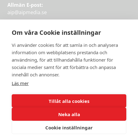
Allmän E-post:
aip@aipmedia.se
Kundtjänst:
aip@flowyinfo.se
eller 08-1210 60 40.
Om våra Cookie inställningar
Instagram
LinkedIn
Twitter
Facebook
Vi använder cookies för att samla in och analysera
information om webbplatsens prestanda och
användning, för att tillhandahålla funktioner för
sociala medier samt för att förbättra och anpassa
Få veckans bästa
innehåll och annonser.
artiklar på mejlen
Läs mer
Prova på,
PRENUMERERA
första månaden
Tillåt alla cookies
gratis.
Neka alla
PRENUMERERA
Cookie inställningar
© 2026 Aktuellt i Politiken.