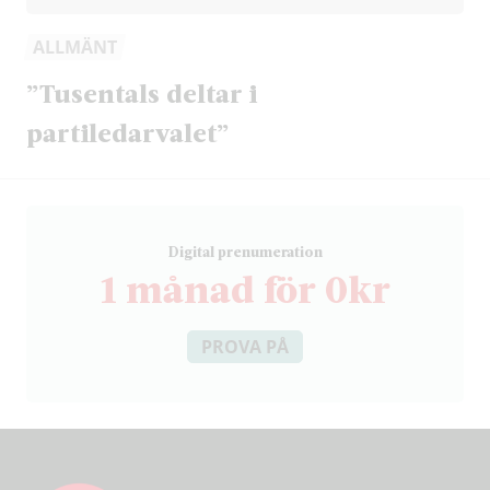
ALLMÄNT
”Tusentals deltar i
partiledarvalet”
D
igital prenumeration
1 månad för 0kr
PROVA PÅ