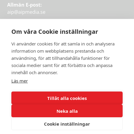
Allmän E-post:
aip@aipmedia.se
Kundtjänst:
aip@flowyinfo.se
eller 08-1210 60 40.
Om våra Cookie inställningar
Instagram
LinkedIn
Twitter
Facebook
Vi använder cookies för att samla in och analysera
information om webbplatsens prestanda och
användning, för att tillhandahålla funktioner för
sociala medier samt för att förbättra och anpassa
Få veckans bästa
innehåll och annonser.
artiklar på mejlen
Läs mer
Prova på,
PRENUMERERA
första månaden
Tillåt alla cookies
gratis.
Neka alla
PRENUMERERA
Cookie inställningar
© 2026 Aktuellt i Politiken.