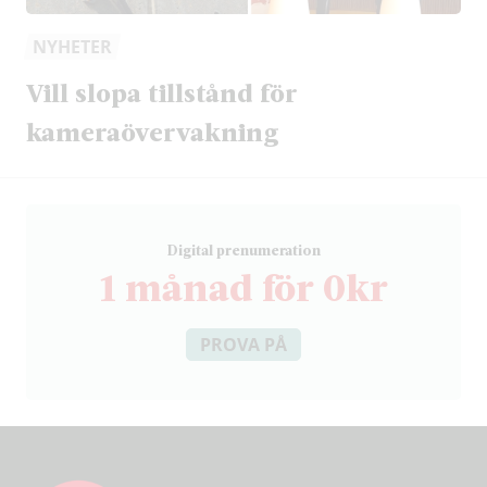
NYHETER
Vill slopa tillstånd för
kameraövervakning
D
igital prenumeration
1 månad för 0kr
PROVA PÅ