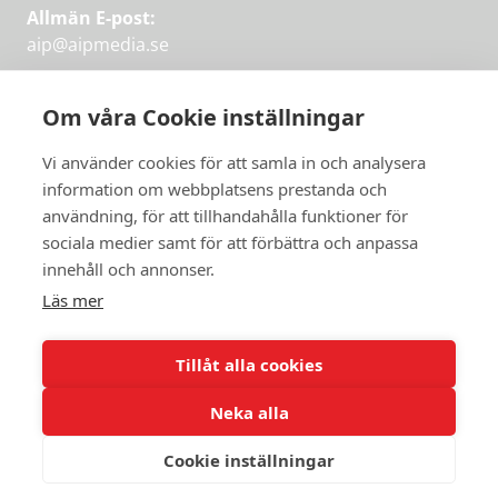
Allmän E-post:
aip@aipmedia.se
Kundtjänst:
aip@flowyinfo.se
eller 08-1210 60 40.
Om våra Cookie inställningar
Instagram
LinkedIn
Twitter
Facebook
Vi använder cookies för att samla in och analysera
information om webbplatsens prestanda och
användning, för att tillhandahålla funktioner för
Få veckans bästa
sociala medier samt för att förbättra och anpassa
Få veckans bästa
innehåll och annonser.
artiklar i mejlen
artiklar på mejlen
Läs mer
Chefredaktör Jan Söderström tipsar
PRENUMERERA
varje vecka om våra mest intressanta
Tillåt alla cookies
artiklar.
Neka alla
JAG VILL HA NYHETSBREV
Cookie inställningar
© 2026 Aktuellt i Politiken.